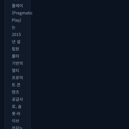
플레이
(Pragmatic
Play)
는
2015
년 설
립된
몰타
기반의
멀티
프로덕
트 콘
텐츠
공급사
로, 슬
롯·라
이브
카지노