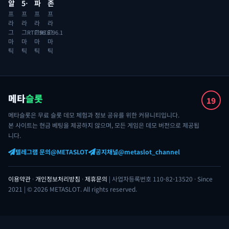
알
알라딘과 마법사
5 라이온스 메가웨이즈
5
파
파워 오브 멀린 메가웨이즈
존
존 헌터와 투탕카멘의 책
HOT
HOT
HOT
HOT
퀸
라
라
워
헌
프
프
프
프
의
딘
이
오
터
라
라
라
라
무
과
온
브
와
그
그
그
그
RTP 96.5
RTP 96.1
덤
마
마
마
스
마
멀
마
투
틱
틱
틱
틱
법
메
린
탕
사
가
메
카
웨
가
멘
이
웨
의
즈
이
책
메타
슬롯
19
즈
메타슬롯은 무료 슬롯 데모 체험과 정보 공유를 위한 커뮤니티입니다.
본 사이트는 현금 베팅을 제공하지 않으며, 모든 게임은 데모 버전으로 제공됩
니다.
텔레그램 문의
@METASLOT
공지채널
@metaslot_channel
이용약관
·
개인정보처리방침
·
제휴문의
|
사업자등록번호
110-82-13520
·
Since
2021
|
©
2026
METASLOT
.
All rights reserved.