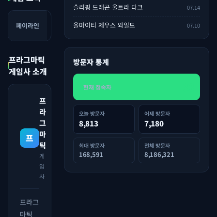
슬리핑 드래곤 울트라 다크
07.14
432
올마이티 제우스 와일드
페이라인
07.10
ways
프라그마틱
방문자 통계
게임사 소개
33
현재 접속자
프
라
오늘 방문자
어제 방문자
그
8,813
7,180
마
프
틱
최대 방문자
전체 방문자
168,591
8,186,321
게
임
사
프라그
마틱