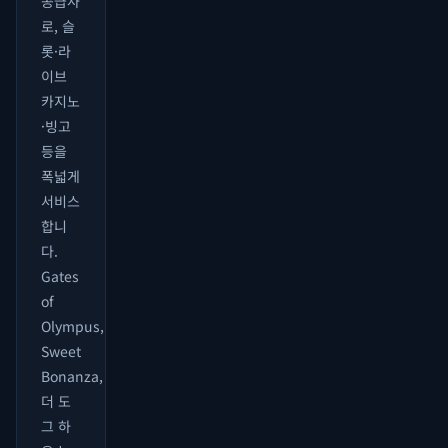
공급사
로, 슬
롯·라
이브
카지노
·빙고
등을
폭넓게
서비스
합니
다.
Gates
of
Olympus,
Sweet
Bonanza,
더 도
그 하