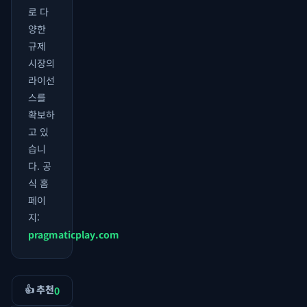
로 다
양한
규제
시장의
라이선
스를
확보하
고 있
습니
다. 공
식 홈
페이
지:
pragmaticplay.com
👍
추천
0