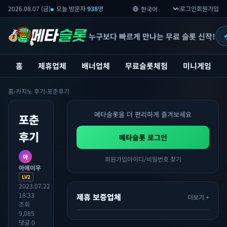
2026.08.07
(
금
)
오늘 방문자
938
명
로그인
회원가입
누구보다 빠르게 만나는 무료 슬롯 신작!
홈
제휴업체
배너업체
무료슬롯체험
미니게임
홈
›
카지노 후기
›
포춘후기
메타슬롯을 더 편리하게 즐겨보세요
포춘
후기
메타슬롯 로그인
아
회원가입
아이디/비밀번호 찾기
아에이우
LV
2
2023.07.22
18:33
제휴 보증업체
더보기 +
보증금 5천만 예치
조회
9,085
댓글 0