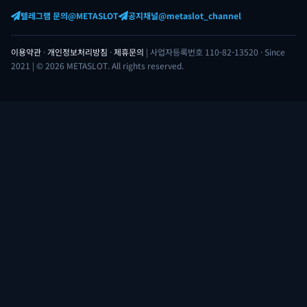
텔레그램 문의
@METASLOT
공지채널
@metaslot_channel
이용약관
·
개인정보처리방침
·
제휴문의
|
사업자등록번호
110-82-13520
·
Since
2021
|
©
2026
METASLOT
.
All rights reserved.