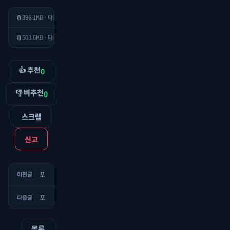
📎
Screenshot_20230721_105141_Chrome.jpg
396.1KB
·
다운로드 2
📎
Screenshot_20230721_101127_Chrome.jpg
503.6KB
·
다운로드 2
👍
추천
0
👎
비추천
0
스크랩
신고
포춘후기
이전글
포춘후기
다음글
목록