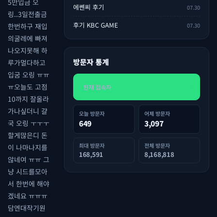
5만입금 오
에쎈씨 후기
07.30
링..3일전출금
후기 KВС GAME
07.30
한번하구 재입
의굴레에 빠져
나오지못해 하
방문자 통계
루가멀다하고
입굼 오링 ㅠㅠ
4
ㅠ오늘도 고점
현재 접속자
10까지 잘올라
가나싶더니 걀
오늘 방문자
어제 방문자
국 오링 ㅜㅜㅜ
649
3,097
할게많은디 돈
최대 방문자
전체 방문자
이 나마나지를
168,591
8,168,818
않네여 ㅠㅠ 그
냥 시드를모아
서 한번에 해야
겠네요 ㅠㅠㅠ
담엔대작기원