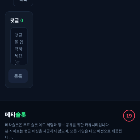
댓글
0
등록
메타
슬롯
19
메타슬롯은 무료 슬롯 데모 체험과 정보 공유를 위한 커뮤니티입니다.
본 사이트는 현금 베팅을 제공하지 않으며, 모든 게임은 데모 버전으로 제공됩
니다.