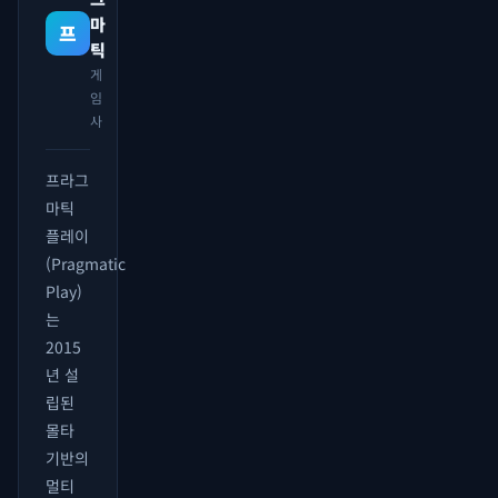
마
프
틱
게
임
사
프라그
마틱
플레이
(Pragmatic
Play)
는
2015
년 설
립된
몰타
기반의
멀티