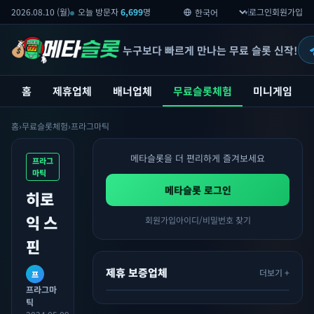
2026.08.10
(
월
)
오늘 방문자
6,699
명
로그인
회원가입
누구보다 빠르게 만나는 무료 슬롯 신작!
홈
제휴업체
배너업체
무료슬롯체험
미니게임
홈
›
무료슬롯체험
›
프라그마틱
메타슬롯을 더 편리하게 즐겨보세요
프라그
마틱
메타슬롯 로그인
히로
익 스
회원가입
아이디/비밀번호 찾기
핀
제휴 보증업체
더보기 +
프
보증금 5천만 예치
프라그마
틱