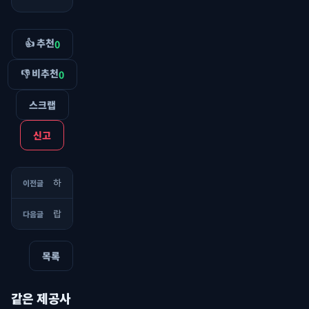
👍
추천
0
👎
비추천
0
스크랩
신고
하트 오브 클레오파트
이전글
랍스타 밥의 해산물과 승리
다음글
목록
같은 제공사