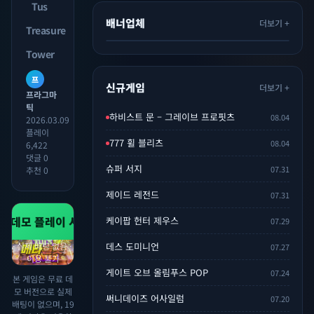
Tus
배너업체
더보기 +
Treasure
Tower
프
신규게임
더보기 +
프라그마
틱
하비스트 문 – 그레이브 프로핏츠
08.04
2026.03.09
플레이
777 휠 블리츠
08.04
6,422
댓글 0
슈퍼 서지
07.31
추천 0
제이드 레전드
07.31
▶ 데모 플레이 시작
케이팝 헌터 제우스
07.29
모 · 실제 배팅 없음 · 19세 미만
데스 도미니언
07.27
이용 불가
게이트 오브 올림푸스 POP
07.24
본 게임은 무료 데
모 버전으로 실제
써니데이즈 어사일럼
07.20
배팅이 없으며, 19