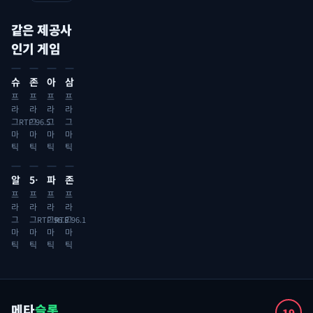
같은 제공사
인기 게임
슈가 러쉬 1000
슈가
존
존 헌터와 스카라브 퀸의 무덤
아
아즈텍 보석 디럭스
삼국지-적벽대전
삼
HOT
HOT
HOT
HOT
러쉬
헌
즈
국
프
프
프
프
1000
터
텍
지-
라
라
라
라
와
보
적
그
그
그
그
RTP 96.5
마
마
스
마
석
마
벽
틱
틱
틱
틱
카
디
대
라
럭
전
브
스
알
알라딘과 마법사
5 라이온스 메가웨이즈
5
파
파워 오브 멀린 메가웨이즈
존
존 헌터와 투탕카멘의 책
HOT
HOT
HOT
HOT
퀸
라
라
워
헌
프
프
프
프
의
딘
이
오
터
라
라
라
라
무
과
온
브
와
그
그
그
그
RTP 96.5
RTP 96.1
덤
마
마
마
스
마
멀
마
투
틱
틱
틱
틱
법
메
린
탕
사
가
메
카
웨
가
멘
이
웨
의
즈
이
책
메타
슬롯
19
즈