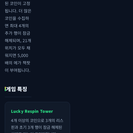
된 코인이 고정
됩니다. 더 많은
코인을 수집하
면 최대 4개의
추가 행이 잠금
해제되며, 21개
위치가 모두 채
워지면 5,000
배의 메가 잭팟
이 부여됩니다.
게임 특징
Lucky Respin Tower
4개 이상의 코인으로 3개의 리스
핀과 초기 3개 행이 잠금 해제된