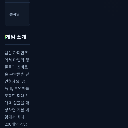
2025년
출시일
6월 16
일
게임 소개
템플 가디언즈
에서 마법의 생
물들과 신비로
운 구슬들을 발
견하세요. 곰,
늑대, 부엉이를
포함한 최대 5
개의 심볼을 매
칭하면 기본 게
임에서 최대
200배의 상금