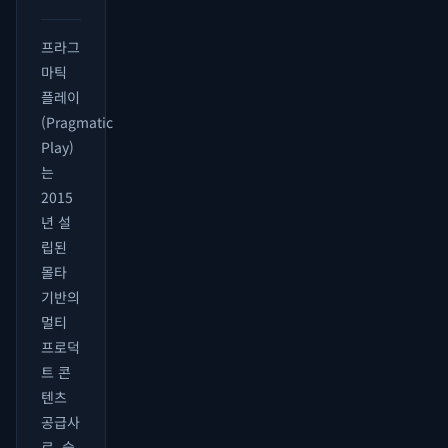
프라그
마틱
플레이
(Pragmatic
Play)
는
2015
년 설
립된
몰타
기반의
멀티
프로덕
트 콘
텐츠
공급사
로, 슬