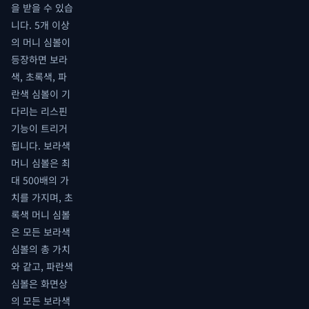
을 받을 수 있습
니다. 5개 이상
의 머니 심볼이
등장하면 보라
색, 초록색, 파
란색 심볼이 기
다리는 리스핀
기능이 트리거
됩니다. 보라색
머니 심볼은 최
대 500배의 가
치를 가지며, 초
록색 머니 심볼
은 모든 보라색
심볼의 총 가치
와 같고, 파란색
심볼은 화면상
의 모든 보라색