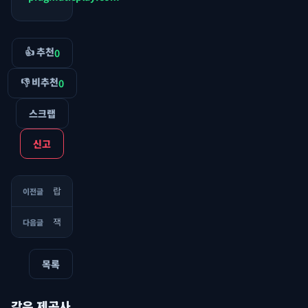
👍
추천
0
👎
비추천
0
스크랩
신고
랍스터 하우스
이전글
잭팟 블레이즈
다음글
목록
같은 제공사