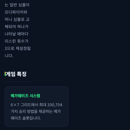
는 일반 심볼이
모디파이어와
머니 심볼로 교
체되어 하나가
나타날 때마다
리스핀 횟수가
3으로 재설정됩
니다.
게임 특징
메가웨이즈 시스템
6×7 그리드에서 최대 200,704
가지 승리 방법을 제공하는 메가
웨이즈 슬롯입니다.