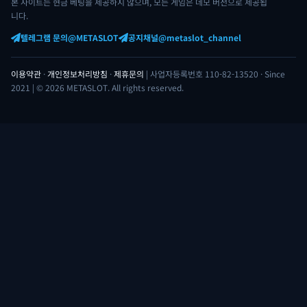
본 사이트는 현금 베팅을 제공하지 않으며, 모든 게임은 데모 버전으로 제공됩
니다.
텔레그램 문의
@METASLOT
공지채널
@metaslot_channel
이용약관
·
개인정보처리방침
·
제휴문의
|
사업자등록번호
110-82-13520
·
Since
2021
|
©
2026
METASLOT
.
All rights reserved.