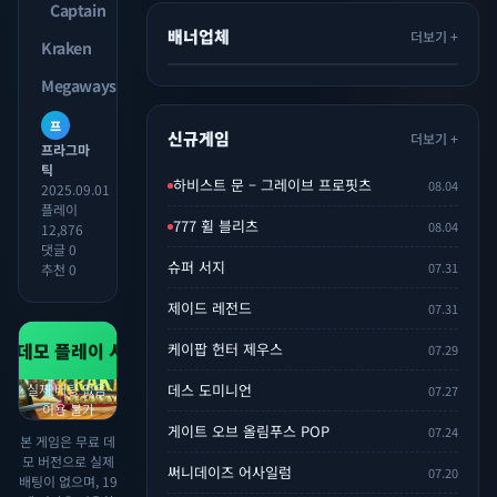
Captain
배너업체
더보기 +
Kraken
Megaways
프
신규게임
더보기 +
프라그마
틱
하비스트 문 – 그레이브 프로핏츠
08.04
2025.09.01
플레이
777 휠 블리츠
08.04
12,876
댓글 0
슈퍼 서지
07.31
추천 0
제이드 레전드
07.31
▶ 데모 플레이 시작
케이팝 헌터 제우스
07.29
모 · 실제 배팅 없음 · 19세 미만
데스 도미니언
07.27
이용 불가
게이트 오브 올림푸스 POP
07.24
본 게임은 무료 데
모 버전으로 실제
써니데이즈 어사일럼
07.20
배팅이 없으며, 19