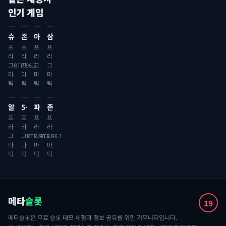
인기 게임
슈가 러쉬 1000
슈가
존
존 헌터와 스카라브 퀸의 무덤
아
아즈텍 보석 디럭스
삼국지-적벽대전
삼
HOT
HOT
HOT
HOT
러쉬
헌
즈
국
프
프
프
프
1000
터
텍
지-
라
라
라
라
와
보
적
그
그
그
그
RTP 96.5
마
마
스
마
석
마
벽
틱
틱
틱
틱
카
디
대
라
럭
전
브
스
알
알라딘과 마법사
5 라이온스 메가웨이즈
5
파
파워 오브 멀린 메가웨이즈
존
존 헌터와 투탕카멘의 책
HOT
HOT
HOT
HOT
퀸
라
라
워
헌
프
프
프
프
의
딘
이
오
터
라
라
라
라
무
과
온
브
와
그
그
그
그
RTP 96.5
RTP 96.1
덤
마
마
마
스
마
멀
마
투
틱
틱
틱
틱
법
메
린
탕
사
가
메
카
웨
가
멘
이
웨
의
즈
이
책
메타
슬롯
19
즈
메타슬롯은 무료 슬롯 데모 체험과 정보 공유를 위한 커뮤니티입니다.