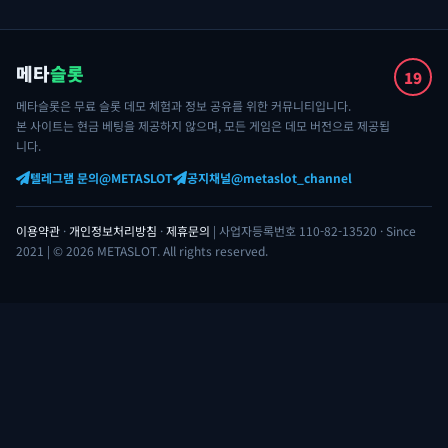
사
가
메
카
웨
가
멘
이
웨
의
즈
이
책
메타
슬롯
19
즈
메타슬롯은 무료 슬롯 데모 체험과 정보 공유를 위한 커뮤니티입니다.
본 사이트는 현금 베팅을 제공하지 않으며, 모든 게임은 데모 버전으로 제공됩
니다.
텔레그램 문의
@METASLOT
공지채널
@metaslot_channel
이용약관
·
개인정보처리방침
·
제휴문의
|
사업자등록번호
110-82-13520
·
Since
2021
|
©
2026
METASLOT
.
All rights reserved.