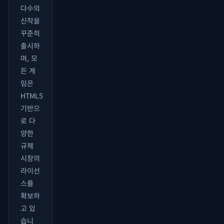
다수의
신작을
꾸준히
출시하
며, 모
든 게
임은
HTML5
기반으
로 다
양한
규제
시장의
라이선
스를
확보하
고 있
습니