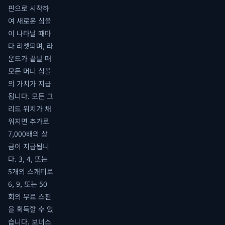
핀으로 시작하
여 새로운 심볼
이 나타날 때마
다 리셋되며, 라
운드가 끝날 때
모든 머니 심볼
의 가치가 지급
됩니다. 모든 그
리드 위치가 채
워지면 추가로
7,000배의 상
금이 지급됩니
다. 3, 4, 또는
5개의 스캐터로
6, 9, 또는 50
회의 무료 스핀
을 획득할 수 있
습니다. 보너스