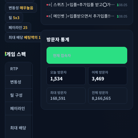
⭐[ 스퀴즈 ]⭐입플+추가입플 받고⭕가입승인으로 5000깊티 2번지급!!
1
08.05
변동성
매우높음
⭐[ 메인벳 ]⭐입플받으면서 추가입플!!⭕신규가입 5000깊티!!
1
08.05
릴
5x3
페이라인
25
최대 배당
베팅액의 15,000배
방문자 통계
게임 스펙
16 (1)
현재 접속자
RTP
96.50%
오늘 방문자
어제 방문자
1,534
3,469
변동성
매우높음
최대 방문자
전체 방문자
릴 구성
5x3
168,591
8,166,565
페이라인
25
베팅액의
최대 배당
15,000
배