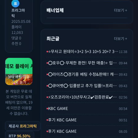
프
배너업체
더보기 +
프라그마
틱
2025.05.08
플레이
12,083
댓글 0
최근글
더보기 +
추천 0
⭐무사고 원데이⭐3+2 5+3 10+5 20+7 30+10 50+15 100+30 or 첫충 30%✅승전❌제재❌무사고 매달 한번씩 포인트지급⭐️
11:38
⭕호우⭕-무제한 환전! 무한 매충!⭐ 입플받고 추가보너스까지 !!
09:44
▶ 데모 플레이 시작
⭕라이즈⭕경기중 베팅 수정&판매!! 캐시아웃!!⭐입플+입플 대박혜택!
09:43
모 · 실제 배팅 없음 · 19세 미만
이용 불가
⭕큐어벳⭕-입플받고 추가 입플!⭐프리매치/인플레이 동시베팅!!
09:43
본 게임은 무료 데
모 버전으로 실제
⚡오즈코리아⚡10년무사고✔️검증완료✔️토지노✔️첫충10%✔️
02:56
배팅이 없으며, 19
세 미만은 이용할
KBC GAME
00:54
수 없습니다.
후기 KВС GAME
00:51
제공사
프라그마틱
후기 KВС GAME
08.05
RTP
96.50
%