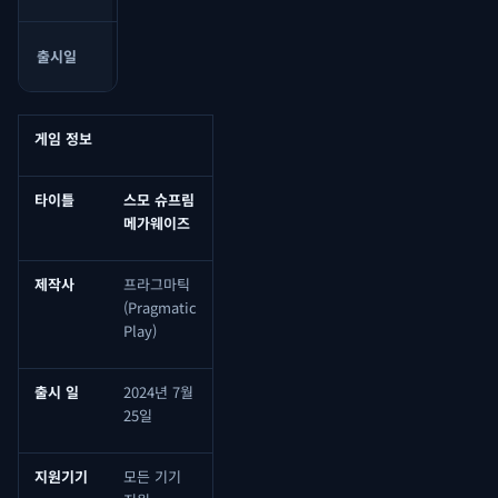
2024-
출시일
07-25
게임 정보
타이틀
스모 슈프림
메가웨이즈
제작사
프라그마틱
(Pragmatic
Play)
출시 일
2024년 7월
25일
지원기기
모든 기기