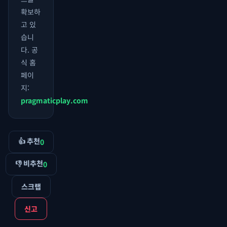
확보하
고 있
습니
다. 공
식 홈
페이
지:
pragmaticplay.com
👍
추천
0
👎
비추천
0
스크랩
신고