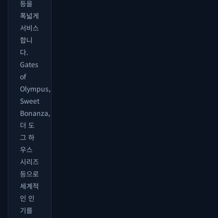
등을
폭넓게
서비스
합니
다.
Gates
of
Olympus,
Sweet
Bonanza,
더 도
그 하
우스
시리즈
등으로
세계적
인 인
기를