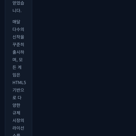
얻었습
니다.
매달
다수의
신작을
꾸준히
출시하
며, 모
든 게
임은
HTML5
기반으
로 다
양한
규제
시장의
라이선
스를