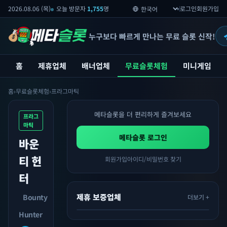
2026.08.06
(
목
)
오늘 방문자
1,755
명
로그인
회원가입
누구보다 빠르게 만나는 무료 슬롯 신작!
홈
제휴업체
배너업체
무료슬롯체험
미니게임
홈
›
무료슬롯체험
›
프라그마틱
메타슬롯을 더 편리하게 즐겨보세요
프라그
마틱
메타슬롯 로그인
바운
티 헌
회원가입
아이디/비밀번호 찾기
터
제휴 보증업체
Bounty
더보기 +
보증금 5천만 예치
Hunter