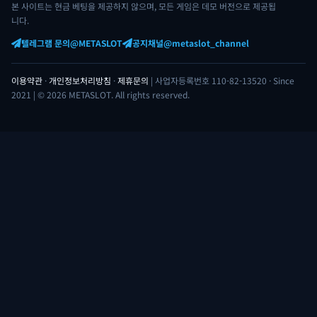
본 사이트는 현금 베팅을 제공하지 않으며, 모든 게임은 데모 버전으로 제공됩
니다.
텔레그램 문의
@METASLOT
공지채널
@metaslot_channel
이용약관
·
개인정보처리방침
·
제휴문의
|
사업자등록번호
110-82-13520
·
Since
2021
|
©
2026
METASLOT
.
All rights reserved.