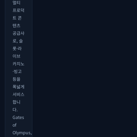
멀티
프로덕
트 콘
텐츠
공급사
로, 슬
롯·라
이브
카지노
·빙고
등을
폭넓게
서비스
합니
다.
Gates
of
Olympus,