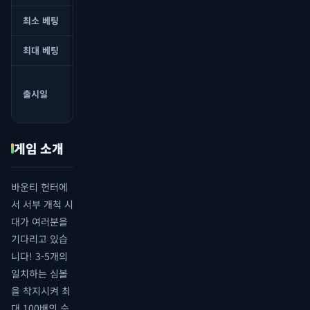
최소 베팅
0.2
최대 베팅
240
2025년
출시일
9월 18
일
게임 소개
바운티 헌터에
서 서부 개척 시
대가 여러분을
기다리고 있습
니다! 3-5개의
일치하는 심볼
을 착지시켜 최
대 100배의 승