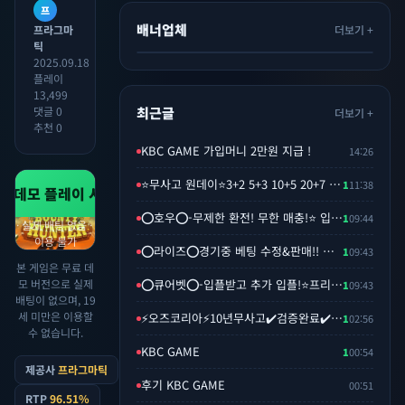
프
배너업체
더보기 +
프라그마
틱
2025.09.18
플레이
13,499
댓글 0
최근글
더보기 +
추천 0
KBC GAME 가입머니 2만원 지급 !
14:26
⭐무사고 원데이⭐3+2 5+3 10+5 20+7 30+10 50+15 100+30 or 첫충 30%✅승전❌제재❌무사고 매달 한번씩 포인트지급⭐️
1
11:38
▶ 데모 플레이 시작
⭕호우⭕-무제한 환전! 무한 매충!⭐ 입플받고 추가보너스까지 !!
1
09:44
모 · 실제 배팅 없음 · 19세 미만
이용 불가
⭕라이즈⭕경기중 베팅 수정&판매!! 캐시아웃!!⭐입플+입플 대박혜택!
1
09:43
본 게임은 무료 데
모 버전으로 실제
⭕큐어벳⭕-입플받고 추가 입플!⭐프리매치/인플레이 동시베팅!!
1
09:43
배팅이 없으며, 19
세 미만은 이용할
⚡오즈코리아⚡10년무사고✔️검증완료✔️토지노✔️첫충10%✔️
1
02:56
수 없습니다.
KBC GAME
1
00:54
제공사
프라그마틱
후기 KВС GAME
00:51
RTP
96.51
%