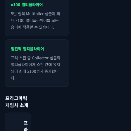
x100 멀티플라이어
5번 릴의 Multiplier 심볼이 최
대 x100 멀티플라이어를 모든
승리에 적용할 수 있습니다.
점진적 멀티플라이어
프리 스핀 중 Collector 심볼의
멀티플라이어가 스핀 간에 유지
되어 최대 x100까지 증가합니
다.
프라그마틱
게임사 소개
프
라