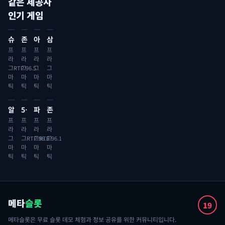
같은 제공사
인기 게임
슈가 러쉬 1000
슈가
존
존 헌터와 스카라브 퀸의 무덤
아
아즈텍 보석 디럭스
삼국지-적벽대전
삼
HOT
HOT
HOT
HOT
러쉬
헌
즈
국
프
프
프
프
1000
터
텍
지-
라
라
라
라
와
보
적
그
그
그
그
RTP 96.5
마
마
스
마
석
마
벽
틱
틱
틱
틱
카
디
대
라
럭
전
브
스
알
알라딘과 마법사
5 라이온스 메가웨이즈
5
파
파워 오브 멀린 메가웨이즈
존
존 헌터와 투탕카멘의 책
HOT
HOT
HOT
HOT
퀸
라
라
워
헌
프
프
프
프
의
딘
이
오
터
라
라
라
라
무
과
온
브
와
그
그
그
그
RTP 96.5
RTP 96.1
덤
마
마
마
스
마
멀
마
투
틱
틱
틱
틱
법
메
린
탕
사
가
메
카
웨
가
멘
이
웨
의
즈
이
책
메타
슬롯
19
즈
메타슬롯은 무료 슬롯 데모 체험과 정보 공유를 위한 커뮤니티입니다.