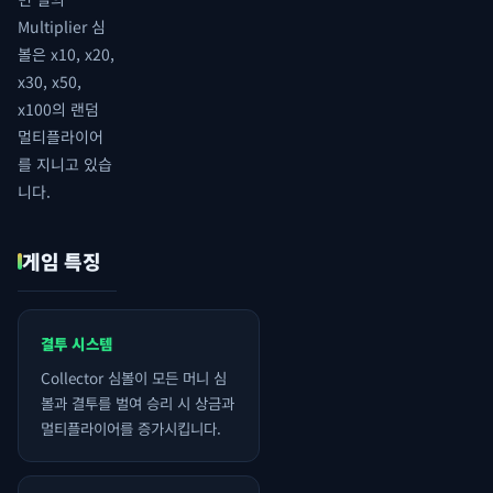
Multiplier 심
볼은 x10, x20,
x30, x50,
x100의 랜덤
멀티플라이어
를 지니고 있습
니다.
게임 특징
결투 시스템
Collector 심볼이 모든 머니 심
볼과 결투를 벌여 승리 시 상금과
멀티플라이어를 증가시킵니다.