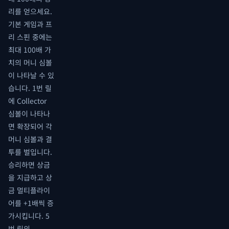
리를 얻으세요.
기본 게임과 프
리 스핀 중에는
최대 100배 가
치의 머니 심볼
이 나타날 수 있
습니다. 1번 릴
에 Collector
심볼이 나타나
면 확장되어 각
머니 심볼과 결
투를 벌입니다.
승리하면 상금
을 지급하고 상
금 멀티플라이
어를 +1배씩 증
가시킵니다. 5
번 릴의