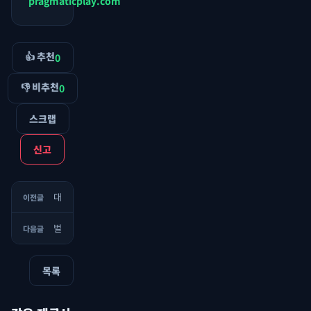
pragmaticplay.com
👍
추천
0
👎
비추천
0
스크랩
신고
대 농장 하우스 보난자
이전글
벌꿀 농부
다음글
목록