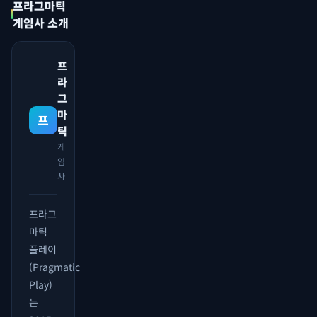
프라그마틱
게임사 소개
프
라
그
마
프
틱
게
임
사
프라그
마틱
플레이
(Pragmatic
Play)
는