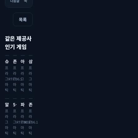
북 오브 몬스터즈
다음글
목록
같은 제공사
인기 게임
슈가 러쉬 1000
슈가
존
존 헌터와 스카라브 퀸의 무덤
아
아즈텍 보석 디럭스
삼국지-적벽대전
삼
HOT
HOT
HOT
HOT
러쉬
헌
즈
국
프
프
프
프
1000
터
텍
지-
라
라
라
라
와
보
적
그
그
그
그
RTP 96.5
마
마
스
마
석
마
벽
틱
틱
틱
틱
카
디
대
라
럭
전
브
스
알
알라딘과 마법사
5 라이온스 메가웨이즈
5
파
파워 오브 멀린 메가웨이즈
존
존 헌터와 투탕카멘의 책
HOT
HOT
HOT
HOT
퀸
라
라
워
헌
프
프
프
프
의
딘
이
오
터
라
라
라
라
무
과
온
브
와
그
그
그
그
RTP 96.5
RTP 96.1
덤
마
마
마
스
마
멀
마
투
틱
틱
틱
틱
법
메
린
탕