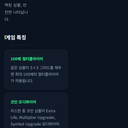
택된 심볼, 빈
칸만 나타납니
다.
게임 특징
100배 멀티플라이어
같은 심볼이 3×3 그리드를 채우
면 최대 100배의 멀티플라이어
가 적용됩니다.
코인 모디파이어
리스핀 중 코인 심볼이 Extra
Life, Multiplier Upgrader,
Symbol Upgrade 모디파이어