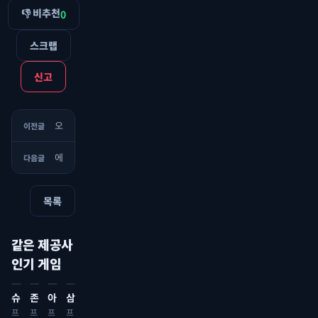
👎
비추천
0
스크랩
신고
오시리스의 보물
이전글
에메랄드 킹 - 부의 휠
다음글
목록
같은 제공사
인기 게임
슈가 러쉬 1000
슈가
존
존 헌터와 스카라브 퀸의 무덤
아
아즈텍 보석 디럭스
삼국지-적벽대전
삼
HOT
HOT
HOT
HOT
러쉬
헌
즈
국
프
프
프
프