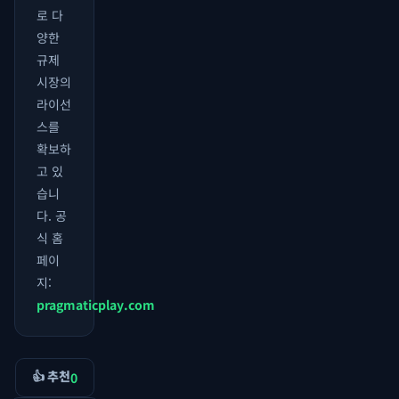
로 다
양한
규제
시장의
라이선
스를
확보하
고 있
습니
다. 공
식 홈
페이
지:
pragmaticplay.com
👍
추천
0