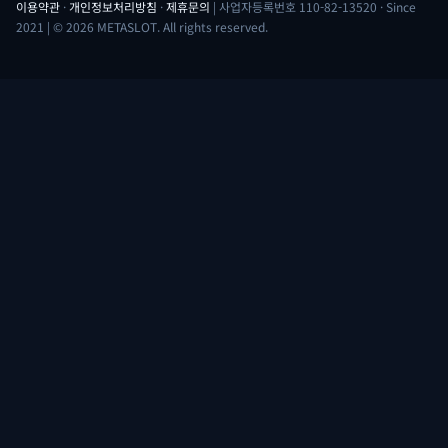
이용약관
·
개인정보처리방침
·
제휴문의
|
사업자등록번호
110-82-13520
·
Since
2021
|
©
2026
METASLOT
.
All rights reserved.