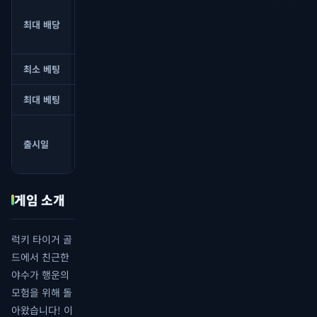
베팅액의
최대 배당
25,000
배
최소 베팅
0.05
최대 베팅
240
2026년
출시일
2월 16
일
게임 소개
럭키 타이거 골
드에서 친근한
야수가 행운의
모험을 위해 돌
아왔습니다! 이