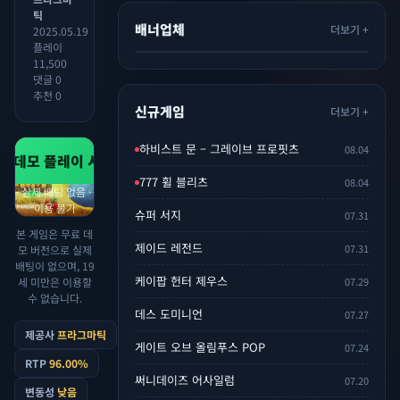
틱
배너업체
더보기 +
2025.05.19
플레이
11,500
댓글 0
추천 0
신규게임
더보기 +
하비스트 문 – 그레이브 프로핏츠
08.04
▶ 데모 플레이 시작
777 휠 블리츠
08.04
모 · 실제 배팅 없음 · 19세 미만
이용 불가
슈퍼 서지
07.31
본 게임은 무료 데
제이드 레전드
07.31
모 버전으로 실제
배팅이 없으며, 19
케이팝 헌터 제우스
07.29
세 미만은 이용할
수 없습니다.
데스 도미니언
07.27
제공사
프라그마틱
게이트 오브 올림푸스 POP
07.24
RTP
96.00
%
써니데이즈 어사일럼
07.20
변동성
낮음