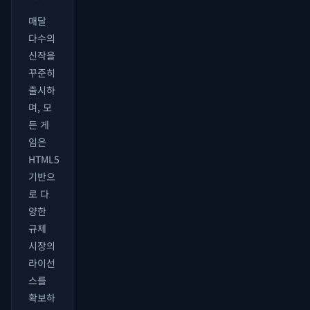
매달
다수의
신작을
꾸준히
출시하
며, 모
든 게
임은
HTML5
기반으
로 다
양한
규제
시장의
라이선
스를
확보하