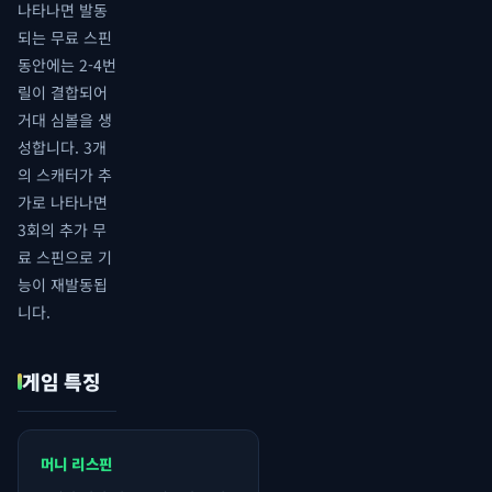
나타나면 발동
되는 무료 스핀
동안에는 2-4번
릴이 결합되어
거대 심볼을 생
성합니다. 3개
의 스캐터가 추
가로 나타나면
3회의 추가 무
료 스핀으로 기
능이 재발동됩
니다.
게임 특징
머니 리스핀