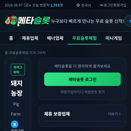
2026.08.07
(
금
)
오늘 방문자
1,915
명
로그인
회원가입
누구보다 빠르게 만나는 무료 슬롯 신작!
홈
제휴업체
배너업체
무료슬롯체험
미니게임
홈
›
무료슬롯체험
›
프라그마틱
메타슬롯을 더 편리하게 즐겨보세요
프라그
마틱
메타슬롯 로그인
돼지
농장
회원가입
아이디/비밀번호 찾기
Pig
제휴 보증업체
Farm
더보기 +
보증금 5천만 예치
프
프라그마