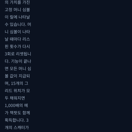
의 가치를 가진
고정 머니 심볼
이 릴에 나타날
수 있습니다. 머
니 심볼이 나타
날 때마다 리스
핀 횟수가 다시
3회로 리셋됩니
다. 기능이 끝나
면 모든 머니 심
볼 값이 지급되
며, 15개의 그
리드 위치가 모
두 채워지면
1,000배의 메
가 잭팟도 함께
획득합니다. 3
개의 스캐터가