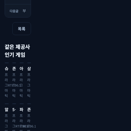
부의 부활
다음글
목록
같은 제공사
인기 게임
슈가 러쉬 1000
슈가
존
존 헌터와 스카라브 퀸의 무덤
아
아즈텍 보석 디럭스
삼국지-적벽대전
삼
HOT
HOT
HOT
HOT
러쉬
헌
즈
국
프
프
프
프
1000
터
텍
지-
라
라
라
라
와
보
적
그
그
그
그
RTP 96.5
마
마
스
마
석
마
벽
틱
틱
틱
틱
카
디
대
라
럭
전
브
스
알
알라딘과 마법사
5 라이온스 메가웨이즈
5
파
파워 오브 멀린 메가웨이즈
존
존 헌터와 투탕카멘의 책
HOT
HOT
HOT
HOT
퀸
라
라
워
헌
프
프
프
프
의
딘
이
오
터
라
라
라
라
무
과
온
브
와
그
그
그
그
RTP 96.5
RTP 96.1
덤