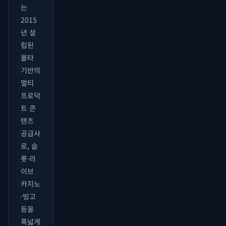
는
2015
년 설
립된
몰타
기반의
멀티
프로덕
트 콘
텐츠
공급사
로, 슬
롯·라
이브
카지노
·빙고
등을
폭넓게