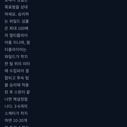
흑표범을 상대
하세요. 승리하
는 와일드 심볼
은 최대 100배
의 멀티플라이
어를 지니며, 멀
티플라이어는
와일드가 착지
한 릴 위의 미터
에 수집되어 결
합되고 후속 텀
블 승리에 적용
된 후 스핀이 끝
나면 재설정됩
니다. 3-6개의
스캐터가 착지
하면 10-20개