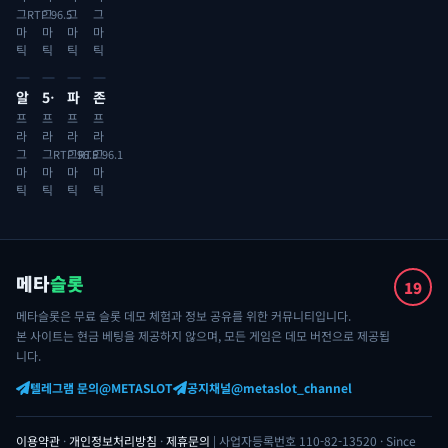
와
보
적
그
그
그
그
RTP 96.5
마
마
스
마
석
마
벽
틱
틱
틱
틱
카
디
대
라
럭
전
브
스
알
알라딘과 마법사
5 라이온스 메가웨이즈
5
파
파워 오브 멀린 메가웨이즈
존
존 헌터와 투탕카멘의 책
HOT
HOT
HOT
HOT
퀸
라
라
워
헌
프
프
프
프
의
딘
이
오
터
라
라
라
라
무
과
온
브
와
그
그
그
그
RTP 96.5
RTP 96.1
덤
마
마
마
스
마
멀
마
투
틱
틱
틱
틱
법
메
린
탕
사
가
메
카
웨
가
멘
이
웨
의
즈
이
책
메타
슬롯
19
즈
메타슬롯은 무료 슬롯 데모 체험과 정보 공유를 위한 커뮤니티입니다.
본 사이트는 현금 베팅을 제공하지 않으며, 모든 게임은 데모 버전으로 제공됩
니다.
텔레그램 문의
@METASLOT
공지채널
@metaslot_channel
이용약관
·
개인정보처리방침
·
제휴문의
|
사업자등록번호
110-82-13520
·
Since