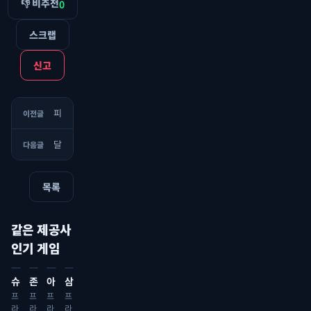
👎
비추천
0
스크랩
신고
피의 새벽
이전글
달콤한 열기
다음글
목록
같은 제공사
인기 게임
슈가 러쉬 1000
슈가
존
존 헌터와 스카라브 퀸의 무덤
아
아즈텍 보석 디럭스
삼국지-적벽대전
삼
HOT
HOT
HOT
HOT
러쉬
헌
즈
국
프
프
프
프
1000
터
텍
지-
라
라
라
라