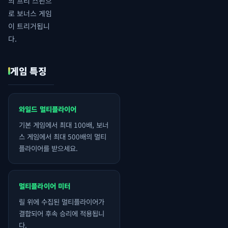
의 프리 스핀으
로 보너스 게임
이 트리거됩니
다.
게임 특징
와일드 멀티플라이어
기본 게임에서 최대 100배, 보너
스 게임에서 최대 500배의 멀티
플라이어를 받으세요.
멀티플라이어 미터
릴 위에 수집된 멀티플라이어가
결합되어 후속 승리에 적용됩니
다.