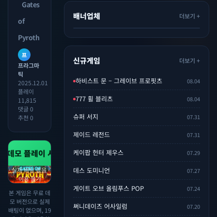
Gates
배너업체
더보기 +
of
Pyroth
프
신규게임
더보기 +
프라그마
틱
하비스트 문 – 그레이브 프로핏츠
08.04
2025.12.01
플레이
777 휠 블리츠
08.04
11,815
댓글 0
슈퍼 서지
07.31
추천 0
제이드 레전드
07.31
▶ 데모 플레이 시작
케이팝 헌터 제우스
07.29
모 · 실제 배팅 없음 · 19세 미만
데스 도미니언
07.27
이용 불가
게이트 오브 올림푸스 POP
07.24
본 게임은 무료 데
모 버전으로 실제
써니데이즈 어사일럼
07.20
배팅이 없으며, 19