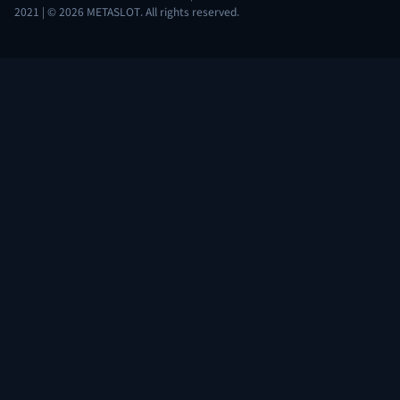
2021
|
©
2026
METASLOT
.
All rights reserved.