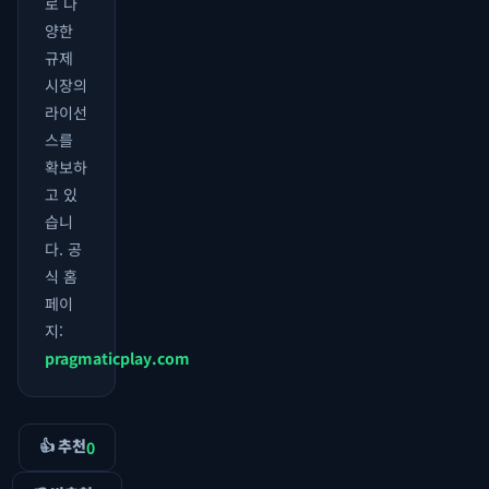
로 다
양한
규제
시장의
라이선
스를
확보하
고 있
습니
다. 공
식 홈
페이
지:
pragmaticplay.com
👍
추천
0