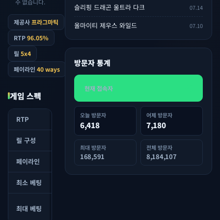
수 없습니다.
슬리핑 드래곤 울트라 다크
07.14
제공사
프라그마틱
올마이티 제우스 와일드
07.10
RTP
96.05
%
릴
5x4
방문자 통계
페이라인
40 ways
42
현재 접속자
게임 스펙
오늘 방문자
어제 방문자
RTP
96.05%
6,418
7,180
릴 구성
5x4
최대 방문자
전체 방문자
168,591
8,184,107
페이라인
40 ways
최소 베팅
200 원
125,000
최대 베팅
원