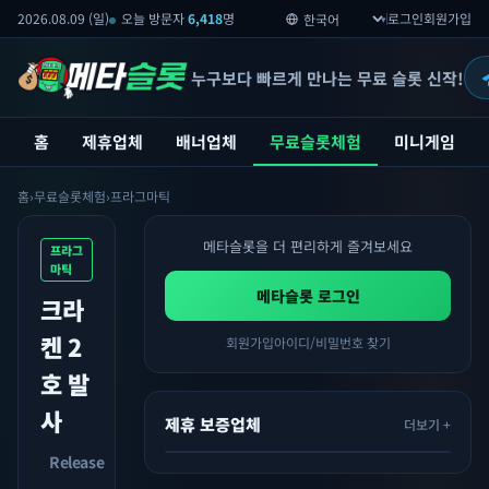
2026.08.09
(
일
)
오늘 방문자
6,418
명
로그인
회원가입
누구보다 빠르게 만나는 무료 슬롯 신작!
홈
제휴업체
배너업체
무료슬롯체험
미니게임
홈
›
무료슬롯체험
›
프라그마틱
메타슬롯을 더 편리하게 즐겨보세요
프라그
마틱
메타슬롯 로그인
크라
켄 2
회원가입
아이디/비밀번호 찾기
호 발
사
제휴 보증업체
더보기 +
보증금 5천만 예치
Release