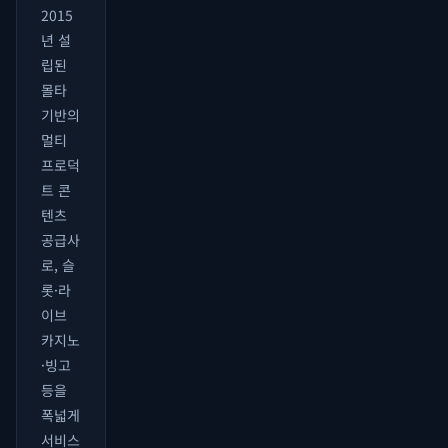
2015
년 설
립된
몰타
기반의
멀티
프로덕
트 콘
텐츠
공급사
로, 슬
롯·라
이브
카지노
·빙고
등을
폭넓게
서비스