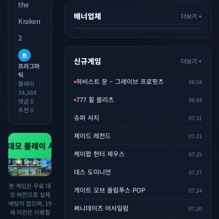
the
배너업체
더보기 +
Kraken
2
프
신규게임
더보기 +
프라그마
틱
하비스트 문 – 그레이브 프로핏츠
08.04
플레이
34,388
777 휠 블리츠
08.04
댓글 0
추천 0
슈퍼 서지
07.31
제이드 레전드
07.31
▶ 데모 플레이 시작
케이팝 헌터 제우스
07.29
모 · 실제 배팅 없음 · 19세 미만
이용 불가
데스 도미니언
07.27
본 게임은 무료 데
게이트 오브 올림푸스 POP
07.24
모 버전으로 실제
배팅이 없으며, 19
써니데이즈 어사일럼
07.20
세 미만은 이용할