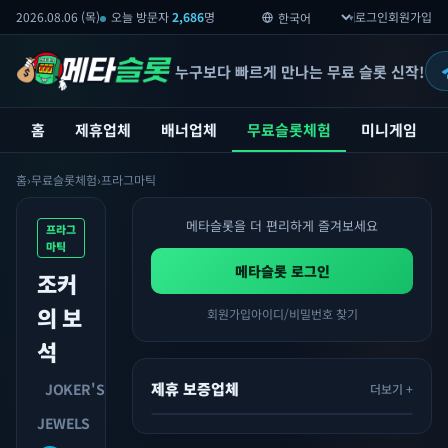
2026.08.06
(
목
)
오늘 방문자
2,686
명
로그인
회원가입
누구보다 빠르게 만나는 무료 슬롯 신작!
홈
제휴업체
배너업체
무료슬롯체험
미니게임
홈
›
무료슬롯체험
›
프라그마틱
메타슬롯을 더 편리하게 즐겨보세요
프라그
마틱
메타슬롯 로그인
조커
의 보
회원가입
아이디/비밀번호 찾기
석
제휴 보증업체
JOKER'S
더보기 +
보증금 5천만 예치
JEWELS