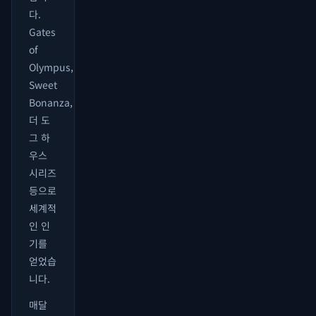
다.
Gates
of
Olympus,
Sweet
Bonanza,
더 도
그 하
우스
시리즈
등으로
세계적
인 인
기를
얻었습
니다.
매달