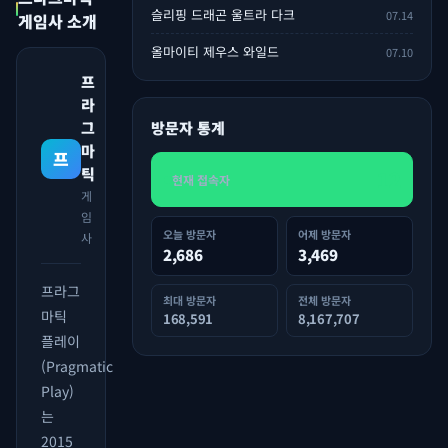
슬리핑 드래곤 울트라 다크
07.14
게임사 소개
올마이티 제우스 와일드
07.10
프
라
그
방문자 통계
마
프
틱
12
현재 접속자
게
임
오늘 방문자
어제 방문자
사
2,686
3,469
프라그
최대 방문자
전체 방문자
마틱
168,591
8,167,707
플레이
(Pragmatic
Play)
는
2015