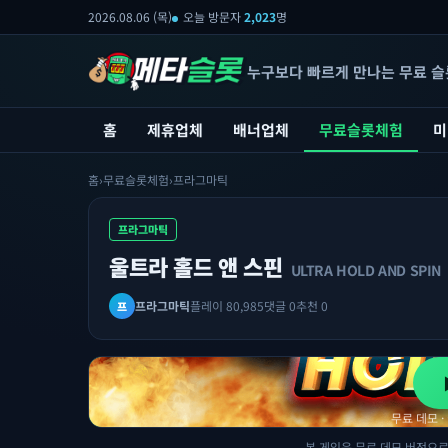
2026.08.06
(
목
)
오늘 방문자
2,023
명
누구보다 빠르게 만나는 무료 슬
홈
제휴업체
배너업체
무료슬롯체험
미
홈
›
무료슬롯체험
›
프라그마틱
프라그마틱
울트라 홀드 앤 스핀
ULTRA HOLD AND SPIN
프라그마틱
플레이 80,985
댓글 0
추천 0
프
무료 데모 ·
본 게임은 무료 데모 버전으로