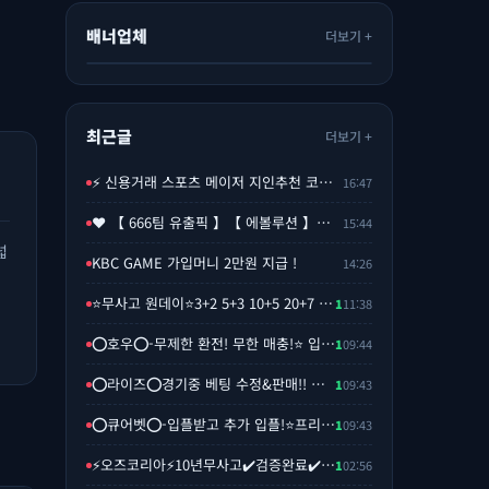
배너업체
더보기 +
최근글
더보기 +
⚡️ 신용거래 스포츠 메이저 지인추천 코드 구매합니다 / 그외 지노,자비스,수기자 모십니다 ⚡️
16:47
❤️ 【 666팀 유출픽 】【 에볼루션 】【 미니게임 】【 작업팀 】 ❤️
15:44
넓
KBC GAME 가입머니 2만원 지급 !
14:26
⭐무사고 원데이⭐3+2 5+3 10+5 20+7 30+10 50+15 100+30 or 첫충 30%✅승전❌제재❌무사고 매달 한번씩 포인트지급⭐️
1
11:38
:
⭕호우⭕-무제한 환전! 무한 매충!⭐ 입플받고 추가보너스까지 !!
1
09:44
⭕라이즈⭕경기중 베팅 수정&판매!! 캐시아웃!!⭐입플+입플 대박혜택!
1
09:43
⭕큐어벳⭕-입플받고 추가 입플!⭐프리매치/인플레이 동시베팅!!
1
09:43
⚡오즈코리아⚡10년무사고✔️검증완료✔️토지노✔️첫충10%✔️
1
02:56