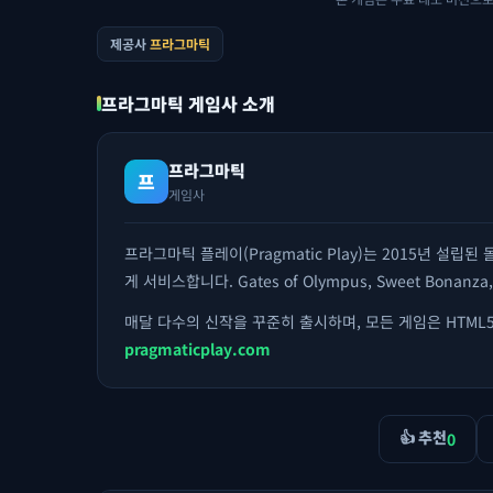
제공사
프라그마틱
프라그마틱 게임사 소개
프라그마틱
프
게임사
프라그마틱 플레이(Pragmatic Play)는 2015년 설
게 서비스합니다. Gates of Olympus, Sweet Bo
매달 다수의 신작을 꾸준히 출시하며, 모든 게임은 HTML
pragmaticplay.com
👍
추천
0