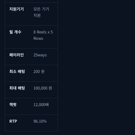
지원기기
모든 기기
지원
릴 개수
8 Reels x 5
Rows
페이라인
25ways
최소 배팅
200 원
최대 배팅
100,000 원
잭팟
12,000배
RTP
96.10%