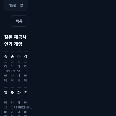
맘모스 골드메가웨이즈
다음글
목록
같은 제공사
인기 게임
슈가 러쉬 1000
슈가
존
존 헌터와 스카라브 퀸의 무덤
아
아즈텍 보석 디럭스
삼국지-적벽대전
삼
HOT
HOT
HOT
HOT
러쉬
헌
즈
국
프
프
프
프
1000
터
텍
지-
라
라
라
라
와
보
적
그
그
그
그
RTP 96.5
마
마
스
마
석
마
벽
틱
틱
틱
틱
카
디
대
라
럭
전
브
스
알
알라딘과 마법사
5 라이온스 메가웨이즈
5
파
파워 오브 멀린 메가웨이즈
존
존 헌터와 투탕카멘의 책
HOT
HOT
HOT
HOT
퀸
라
라
워
헌
프
프
프
프
의
딘
이
오
터
라
라
라
라
무
과
온
브
와
그
그
그
그
RTP 96.5
RTP 96.1
덤
마
마
마
스
마
멀
마
투