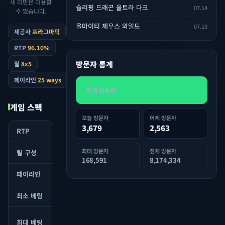
세 미만은 이용할
슬리핑 드래곤 울트라 다크
07.14
수 없습니다.
올마이티 제우스 와일드
07.10
제공사
프라그마틱
RTP
96.10
%
방문자 통계
릴
8x5
페이라인
25 ways
30
현재 접속자
게임 스펙
오늘 방문자
어제 방문자
3,679
2,563
RTP
96.10%
최대 방문자
전체 방문자
릴 구성
8x5
168,591
8,174,334
페이라인
25 ways
최소 베팅
200 원
100,000
최대 베팅