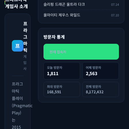
슬리핑 드래곤 울트라 다크
07.14
게임사 소개
올마이티 제우스 와일드
07.10
프
라
그
방문자 통계
마
프
틱
17
현재 접속자
게
임
오늘 방문자
어제 방문자
사
1,811
2,563
프라그
최대 방문자
전체 방문자
마틱
168,591
8,172,432
플레이
(Pragmatic
Play)
는
2015