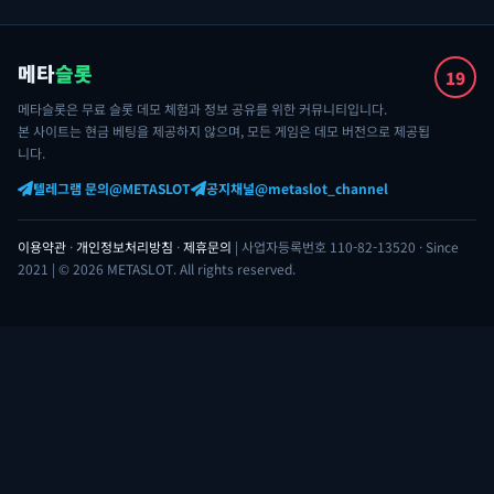
웨
가
멘
이
웨
의
즈
이
책
메타
슬롯
19
즈
메타슬롯은 무료 슬롯 데모 체험과 정보 공유를 위한 커뮤니티입니다.
본 사이트는 현금 베팅을 제공하지 않으며, 모든 게임은 데모 버전으로 제공됩
니다.
텔레그램 문의
@METASLOT
공지채널
@metaslot_channel
이용약관
·
개인정보처리방침
·
제휴문의
|
사업자등록번호
110-82-13520
·
Since
2021
|
©
2026
METASLOT
.
All rights reserved.