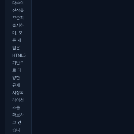
다수의
신작을
꾸준히
출시하
며, 모
든 게
임은
HTML5
기반으
로 다
양한
규제
시장의
라이선
스를
확보하
고 있
습니