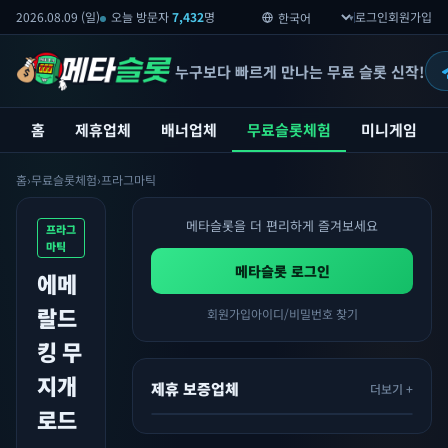
2026.08.09
(
일
)
오늘 방문자
7,432
명
로그인
회원가입
누구보다 빠르게 만나는 무료 슬롯 신작!
홈
제휴업체
배너업체
무료슬롯체험
미니게임
홈
›
무료슬롯체험
›
프라그마틱
메타슬롯을 더 편리하게 즐겨보세요
프라그
마틱
메타슬롯 로그인
에메
랄드
회원가입
아이디/비밀번호 찾기
킹 무
지개
제휴 보증업체
더보기 +
보증금 5천만 예치
로드