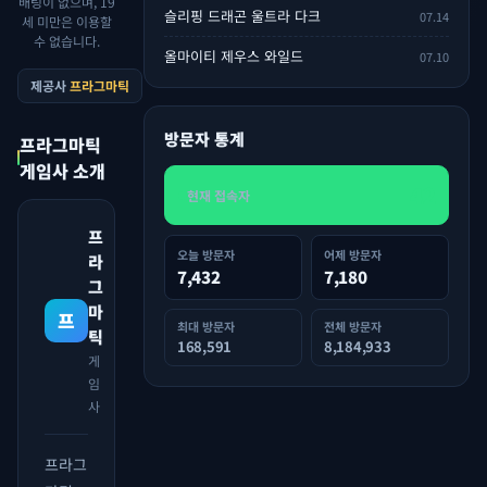
배팅이 없으며, 19
슬리핑 드래곤 울트라 다크
07.14
세 미만은 이용할
수 없습니다.
올마이티 제우스 와일드
07.10
제공사
프라그마틱
방문자 통계
프라그마틱
게임사 소개
42
현재 접속자
프
오늘 방문자
어제 방문자
라
7,432
7,180
그
마
프
최대 방문자
전체 방문자
틱
168,591
8,184,933
게
임
사
프라그