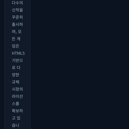
다수의
신작을
꾸준히
출시하
며, 모
든 게
임은
HTML5
기반으
로 다
양한
규제
시장의
라이선
스를
확보하
고 있
습니