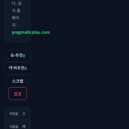
다. 공
식 홈
페이
지:
pragmaticplay.com
👍
추천
0
👎
비추천
0
스크랩
신고
스트리트 레이서
이전글
해적 골드 디럭스
다음글