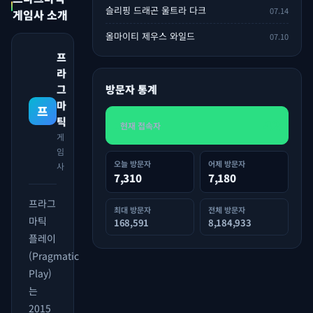
슬리핑 드래곤 울트라 다크
07.14
게임사 소개
올마이티 제우스 와일드
07.10
프
라
그
방문자 통계
마
프
틱
42
현재 접속자
게
임
오늘 방문자
어제 방문자
사
7,310
7,180
프라그
최대 방문자
전체 방문자
마틱
168,591
8,184,933
플레이
(Pragmatic
Play)
는
2015