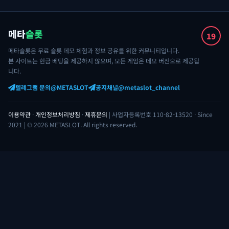
웨
가
멘
이
웨
의
즈
이
책
메타
슬롯
19
즈
메타슬롯은 무료 슬롯 데모 체험과 정보 공유를 위한 커뮤니티입니다.
본 사이트는 현금 베팅을 제공하지 않으며, 모든 게임은 데모 버전으로 제공됩
니다.
텔레그램 문의
@METASLOT
공지채널
@metaslot_channel
이용약관
·
개인정보처리방침
·
제휴문의
|
사업자등록번호
110-82-13520
·
Since
2021
|
©
2026
METASLOT
.
All rights reserved.