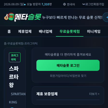
2026.08.09
(
일
)
오늘 방문자
7,310
명
로그인
회원가입
누구보다 빠르게 만나는 무료 슬롯 신작!
홈
제휴업체
배너업체
무료슬롯체험
미니게임
홈
›
무료슬롯체험
›
프라그마틱
메타슬롯을 더 편리하게 즐겨보세요
프라그
마틱
메타슬롯 로그인
스파
르타
회원가입
아이디/비밀번호 찾기
왕
제휴 보증업체
SPARTAN
더보기 +
보증금 5천만 예치
KING