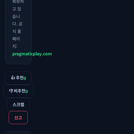
확보하
고 있
습니
다. 공
식 홈
페이
지:
pragmaticplay.com
👍
추천
0
👎
비추천
0
스크랩
신고