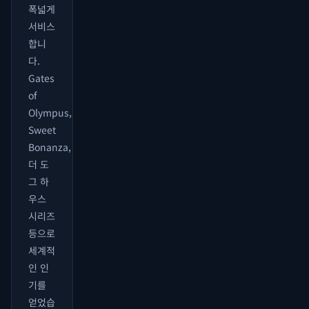
폭넓게
서비스
합니
다.
Gates
of
Olympus,
Sweet
Bonanza,
더 도
그 하
우스
시리즈
등으로
세계적
인 인
기를
얻었습