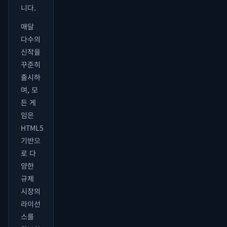
니다.
매달
다수의
신작을
꾸준히
출시하
며, 모
든 게
임은
HTML5
기반으
로 다
양한
규제
시장의
라이선
스를