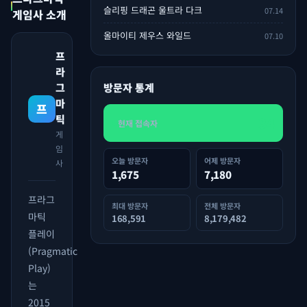
슬리핑 드래곤 울트라 다크
07.14
게임사 소개
올마이티 제우스 와일드
07.10
프
라
그
방문자 통계
마
프
틱
34
현재 접속자
게
임
오늘 방문자
어제 방문자
사
1,675
7,180
프라그
최대 방문자
전체 방문자
마틱
168,591
8,179,482
플레이
(Pragmatic
Play)
는
2015