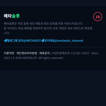
웨
가
멘
이
웨
의
즈
이
책
메타
슬롯
19
즈
메타슬롯은 무료 슬롯 데모 체험과 정보 공유를 위한 커뮤니티입니다.
본 사이트는 현금 베팅을 제공하지 않으며, 모든 게임은 데모 버전으로 제공됩
니다.
텔레그램 문의
@METASLOT
공지채널
@metaslot_channel
이용약관
·
개인정보처리방침
·
제휴문의
|
사업자등록번호
110-82-13520
·
Since
2021
|
©
2026
METASLOT
.
All rights reserved.