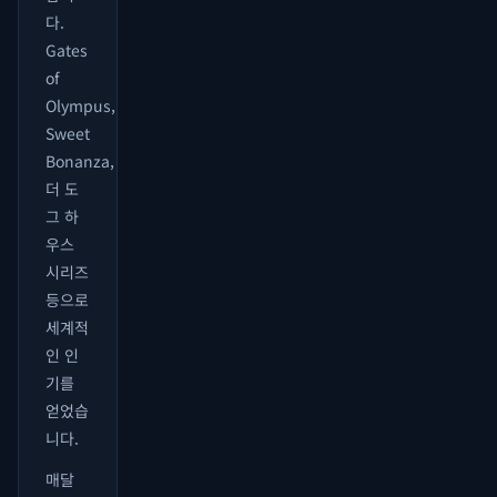
다.
Gates
of
Olympus,
Sweet
Bonanza,
더 도
그 하
우스
시리즈
등으로
세계적
인 인
기를
얻었습
니다.
매달