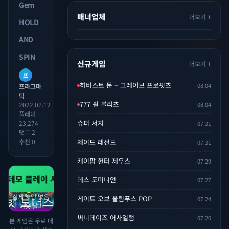
Gem
배너업체
더보기 +
HOLD
AND
SPIN
신규게임
더보기 +
프
하비스트 문 – 그레이브 프로핏츠
08.04
프라그마
틱
777 휠 블리츠
08.04
2022.07.12
플레이
슈퍼 서지
23,274
07.31
댓글 2
추천 0
제이드 레전드
07.31
케이팝 헌터 제우스
07.29
▶ 데모 플레이 시작
데스 도미니언
07.27
모 · 실제 배팅 없음 · 19세 미만
게이트 오브 올림푸스 POP
07.24
이용 불가
써니데이즈 어사일럼
07.20
본 게임은 무료 데