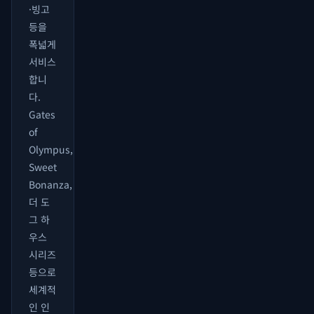
·빙고
등을
폭넓게
서비스
합니
다.
Gates
of
Olympus,
Sweet
Bonanza,
더 도
그 하
우스
시리즈
등으로
세계적
인 인