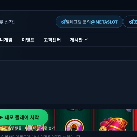
롯 신작!
텔레그램 문의
@METASLOT
니게임
이벤트
고객센터
게시판
▶ 데모 플레이 시작
 실제 배팅 없음 · 19세 미만 이용 불가
 실제 배팅이 없으며, 19세 미만은 이용할 수 없습니다.