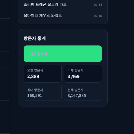
슬리핑 드래곤 울트라 다크
07.14
올마이티 제우스 와일드
07.10
방문자 통계
11
현재 접속자
오늘 방문자
어제 방문자
2,889
3,469
최대 방문자
전체 방문자
168,591
8,167,885