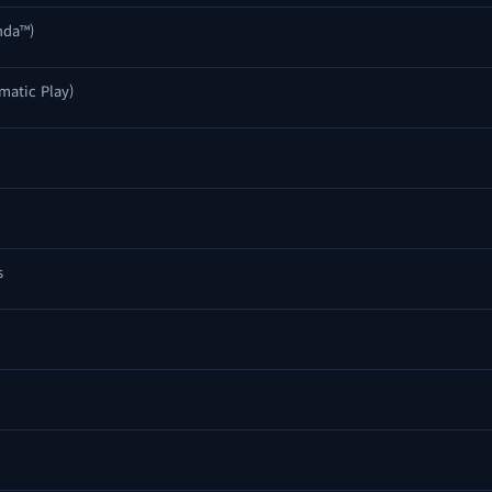
nda™)
tic Play)
s