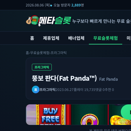
2026.08.06
(
목
)
오늘 방문자
2,889
명
누구보다 빠르게 만나는 무료 슬
홈
제휴업체
배너업체
무료슬롯체험
미
홈
›
무료슬롯체험
›
프라그마틱
프라그마틱
뚱보 판다(Fat Panda™)
Fat Panda
프라그마틱
2023.06.27
플레이 19,735
댓글 0
추천 0
프
무료 데모 ·
본 게임은 무료 데모 버전으로