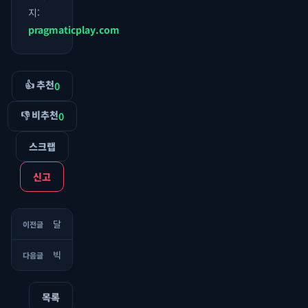
지:
pragmaticplay.com
👍
추천
0
👎
비추천
0
스크랩
신고
달의 여인
이전글
빅 배스 보난자
다음글
목록