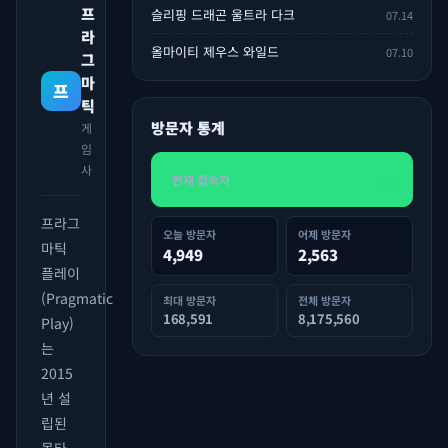
프
슬리핑 드래곤 울트라 다크
07.14
라
올마이티 제우스 와일드
07.10
그
마
프
틱
방문자 통계
게
임
사
35
현재 접속자
프라그
오늘 방문자
어제 방문자
마틱
4,949
2,563
플레이
(Pragmatic
최대 방문자
전체 방문자
168,591
8,175,560
Play)
는
2015
년 설
립된