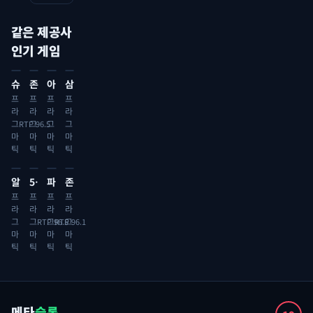
같은 제공사
인기 게임
슈가 러쉬 1000
슈가
존
존 헌터와 스카라브 퀸의 무덤
아
아즈텍 보석 디럭스
삼국지-적벽대전
삼
HOT
HOT
HOT
HOT
러쉬
헌
즈
국
프
프
프
프
1000
터
텍
지-
라
라
라
라
와
보
적
그
그
그
그
RTP 96.5
마
마
스
마
석
마
벽
틱
틱
틱
틱
카
디
대
라
럭
전
브
스
알
알라딘과 마법사
5 라이온스 메가웨이즈
5
파
파워 오브 멀린 메가웨이즈
존
존 헌터와 투탕카멘의 책
HOT
HOT
HOT
HOT
퀸
라
라
워
헌
프
프
프
프
의
딘
이
오
터
라
라
라
라
무
과
온
브
와
그
그
그
그
RTP 96.5
RTP 96.1
덤
마
마
마
스
마
멀
마
투
틱
틱
틱
틱
법
메
린
탕
사
가
메
카
웨
가
멘
이
웨
의
즈
이
책
메타
슬롯