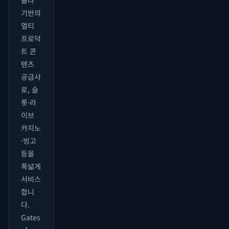
몰타
기반의
멀티
프로덕
트 콘
텐츠
공급사
로, 슬
롯·라
이브
카지노
·빙고
등을
폭넓게
서비스
합니
다.
Gates