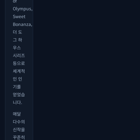
of
Olympus,
Sweet
Bonanza,
더 도
그 하
우스
시리즈
등으로
세계적
인 인
기를
얻었습
니다.
매달
다수의
신작을
꾸준히