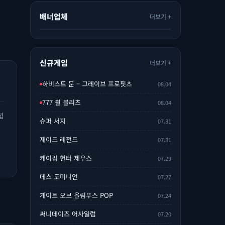
배너업체
더보기 +
신규게임
더보기 +
하비스트 문 – 그레이브 프로핏츠
08.04
777 휠 블리츠
08.04
넓
슈퍼 서지
07.31
제이드 레전드
07.31
:
케이팝 헌터 제우스
07.29
데스 도미니언
07.27
게이트 오브 올림푸스 POP
07.24
써니데이즈 어사일럼
07.20