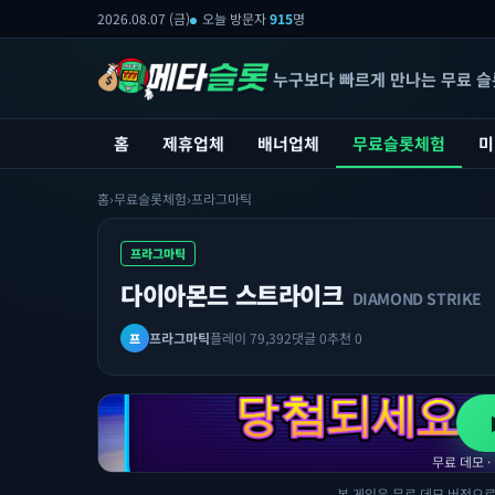
2026.08.07
(
금
)
오늘 방문자
915
명
누구보다 빠르게 만나는 무료 슬
홈
제휴업체
배너업체
무료슬롯체험
미
홈
›
무료슬롯체험
›
프라그마틱
프라그마틱
다이아몬드 스트라이크
DIAMOND STRIKE
프라그마틱
플레이 79,392
댓글 0
추천 0
프
무료 데모 ·
본 게임은 무료 데모 버전으로