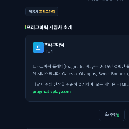
제공사
프라그마틱
프라그마틱 게임사 소개
프라그마틱
프
게임사
프라그마틱 플레이(Pragmatic Play)는 2015년 설
게 서비스합니다. Gates of Olympus, Sweet Bo
매달 다수의 신작을 꾸준히 출시하며, 모든 게임은 HTML
pragmaticplay.com
👍
추천
0