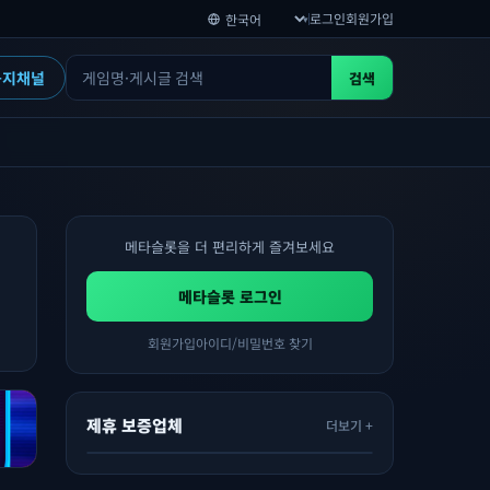
로그인
회원가입
공지채널
검색
메타슬롯을 더 편리하게 즐겨보세요
메타슬롯 로그인
회원가입
아이디/비밀번호 찾기
제휴 보증업체
더보기 +
보증금 5천만 예치