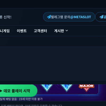
롯 신작!
텔레그램 문의
@METASLOT
니게임
이벤트
고객센터
게시판
▶ 데모 플레이 시작
 실제 배팅 없음 · 19세 미만 이용 불가
 실제 배팅이 없으며, 19세 미만은 이용할 수 없습니다.