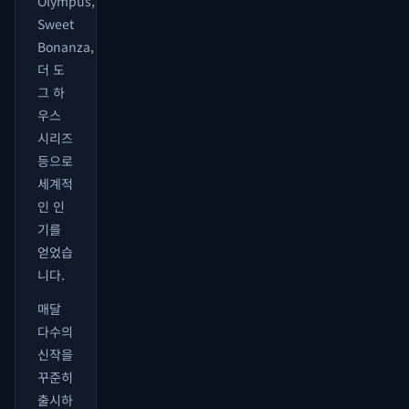
Olympus,
Sweet
Bonanza,
더 도
그 하
우스
시리즈
등으로
세계적
인 인
기를
얻었습
니다.
매달
다수의
신작을
꾸준히
출시하