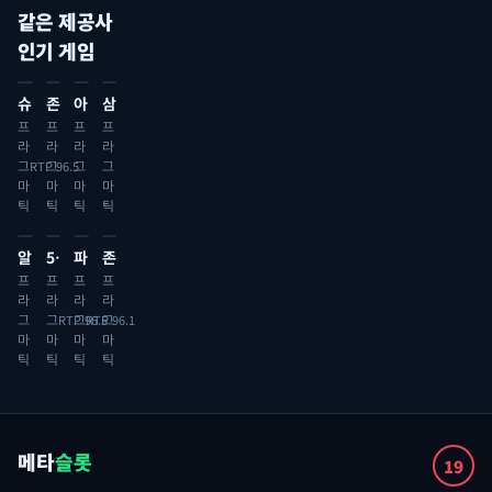
같은 제공사
인기 게임
슈가 러쉬 1000
슈가
존
존 헌터와 스카라브 퀸의 무덤
아
아즈텍 보석 디럭스
삼국지-적벽대전
삼
HOT
HOT
HOT
HOT
러쉬
헌
즈
국
프
프
프
프
1000
터
텍
지-
라
라
라
라
와
보
적
그
그
그
그
RTP 96.5
마
마
스
마
석
마
벽
틱
틱
틱
틱
카
디
대
라
럭
전
브
스
알
알라딘과 마법사
5 라이온스 메가웨이즈
5
파
파워 오브 멀린 메가웨이즈
존
존 헌터와 투탕카멘의 책
HOT
HOT
HOT
HOT
퀸
라
라
워
헌
프
프
프
프
의
딘
이
오
터
라
라
라
라
무
과
온
브
와
그
그
그
그
RTP 96.5
RTP 96.1
덤
마
마
마
스
마
멀
마
투
틱
틱
틱
틱
법
메
린
탕
사
가
메
카
웨
가
멘
이
웨
의
즈
이
책
메타
슬롯
19
즈