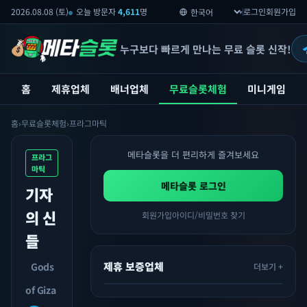
2026.08.08
(
토
)
오늘 방문자
4,611
명
로그인
회원가입
누구보다 빠르게 만나는 무료 슬롯 신작!
홈
제휴업체
배너업체
무료슬롯체험
미니게임
홈
›
무료슬롯체험
›
프라그마틱
메타슬롯을 더 편리하게 즐겨보세요
프라그
마틱
메타슬롯 로그인
기자
의 신
회원가입
아이디/비밀번호 찾기
들
제휴 보증업체
Gods
더보기 +
보증금 5천만 예치
of Giza