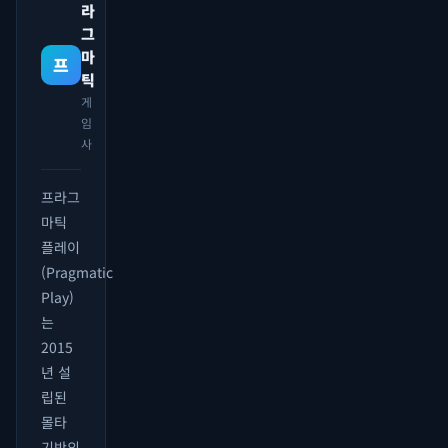
라
그
마
프
틱
게
임
사
프라그
마틱
플레이
(Pragmatic
Play)
는
2015
년 설
립된
몰타
기반의