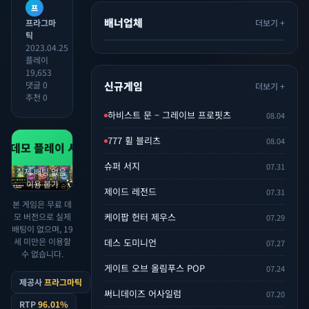
프
배너업체
더보기 +
프라그마
틱
2023.04.25
플레이
19,653
댓글 0
신규게임
더보기 +
추천 0
하비스트 문 – 그레이브 프로핏츠
08.04
777 휠 블리츠
08.04
▶ 데모 플레이 시작
슈퍼 서지
07.31
모 · 실제 배팅 없음 · 19세 미만
이용 불가
제이드 레전드
07.31
본 게임은 무료 데
모 버전으로 실제
케이팝 헌터 제우스
07.29
배팅이 없으며, 19
세 미만은 이용할
데스 도미니언
07.27
수 없습니다.
게이트 오브 올림푸스 POP
07.24
제공사
프라그마틱
써니데이즈 어사일럼
07.20
RTP
96.01
%