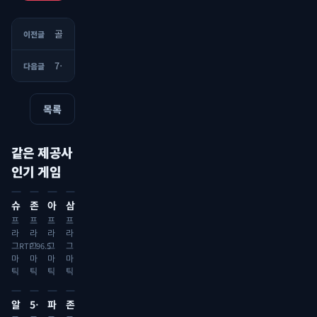
골드 러시 스크래치카드
이전글
7 피기 스크래치카드
다음글
목록
같은 제공사
인기 게임
슈가 러쉬 1000
슈가
존
존 헌터와 스카라브 퀸의 무덤
아
아즈텍 보석 디럭스
삼국지-적벽대전
삼
HOT
HOT
HOT
HOT
러쉬
헌
즈
국
프
프
프
프
1000
터
텍
지-
라
라
라
라
와
보
적
그
그
그
그
RTP 96.5
마
마
스
마
석
마
벽
틱
틱
틱
틱
카
디
대
라
럭
전
브
스
알
알라딘과 마법사
5 라이온스 메가웨이즈
5
파
파워 오브 멀린 메가웨이즈
존
존 헌터와 투탕카멘의 책
HOT
HOT
HOT
HOT
퀸