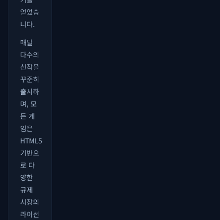
얻었습
니다.
매달
다수의
신작을
꾸준히
출시하
며, 모
든 게
임은
HTML5
기반으
로 다
양한
규제
시장의
라이선