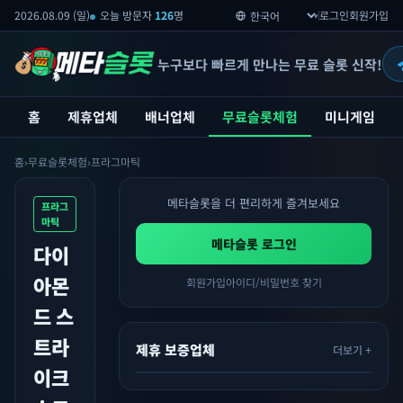
2026.08.09
(
일
)
오늘 방문자
126
명
로그인
회원가입
누구보다 빠르게 만나는 무료 슬롯 신작!
홈
제휴업체
배너업체
무료슬롯체험
미니게임
홈
›
무료슬롯체험
›
프라그마틱
메타슬롯을 더 편리하게 즐겨보세요
프라그
마틱
메타슬롯 로그인
다이
아몬
회원가입
아이디/비밀번호 찾기
드 스
트라
제휴 보증업체
더보기 +
보증금 5천만 예치
이크