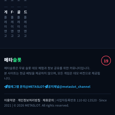
래
러
술
프
사
트
100
게
게임 오브 글레디에이터
Flying Pigs
Flying
골
골든 레전드
드
드래곤 쉽
100
임
Pigs
든
래
플
플
플
플
오
레
곤
레
레
레
레
브
전
쉽
이
이
이
이
앤
글
앤
앤
드
앤
고
고
고
고
레
디
에
이
터
메타
슬롯
19
메타슬롯은 무료 슬롯 데모 체험과 정보 공유를 위한 커뮤니티입니다.
본 사이트는 현금 베팅을 제공하지 않으며, 모든 게임은 데모 버전으로 제공됩
니다.
텔레그램 문의
@METASLOT
공지채널
@metaslot_channel
이용약관
·
개인정보처리방침
·
제휴문의
|
사업자등록번호
110-82-13520
·
Since
2021
|
©
2026
METASLOT
.
All rights reserved.