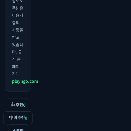
성도로
폭넓은
이용자
층의
사랑을
받고
있습니
다. 공
식 홈
페이
지:
playngo.com
👍
추천
0
👎
비추천
0
스크랩