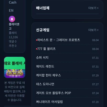
Cash
배너업체
더보기 +
EN
플
플레이앤
고
신규게임
더보기 +
플레이
12,336
하비스트 문 – 그레이브 프로핏츠
08.04
댓글 0
추천 0
777 휠 블리츠
08.04
슈퍼 서지
07.31
▶ 데모 플레이 시작
제이드 레전드
07.31
모 · 실제 배팅 없음 · 19세 미만
케이팝 헌터 제우스
07.29
이용 불가
본 게임은 무료 데
데스 도미니언
07.27
모 버전으로 실제
배팅이 없으며, 19
게이트 오브 올림푸스 POP
07.24
세 미만은 이용할
수 없습니다.
써니데이즈 어사일럼
07.20