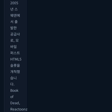
2005
년 스
웨덴에
서 출
발한
공급사
로, 모
바일
퍼스트
HTML5
슬롯을
개척했
습니
다.
Book
of
Dead,
Reactoonz