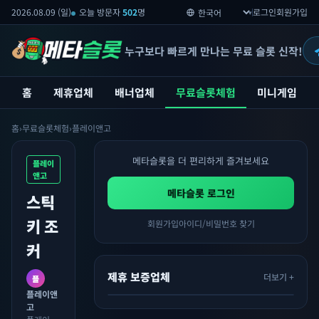
2026.08.09
(
일
)
오늘 방문자
502
명
로그인
회원가입
누구보다 빠르게 만나는 무료 슬롯 신작!
홈
제휴업체
배너업체
무료슬롯체험
미니게임
홈
›
무료슬롯체험
›
플레이앤고
메타슬롯을 더 편리하게 즐겨보세요
플레이
앤고
메타슬롯 로그인
스틱
키 조
회원가입
아이디/비밀번호 찾기
커
제휴 보증업체
더보기 +
플
보증금 5천만 예치
플레이앤
고