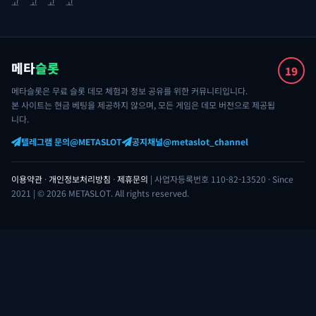
고
고
고
고
레
디
에
이
터
메타
슬롯
19
메타슬롯은 무료 슬롯 데모 체험과 정보 공유를 위한 커뮤니티입니다.
본 사이트는 현금 베팅을 제공하지 않으며, 모든 게임은 데모 버전으로 제공됩
니다.
텔레그램 문의
@METASLOT
공지채널
@metaslot_channel
이용약관
·
개인정보처리방침
·
제휴문의
|
사업자등록번호
110-82-13520
·
Since
2021
|
©
2026
METASLOT
.
All rights reserved.