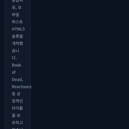
공급사
로, 모
바일
퍼스트
HTML5
슬롯을
개척했
습니
다.
Book
of
Dead,
Reactoonz
등 상
징적인
타이틀
을 보
유하고