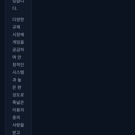
있습니
다.
다양한
규제
시장에
게임을
공급하
며 안
정적인
시스템
과 높
은 완
성도로
폭넓은
이용자
층의
사랑을
받고