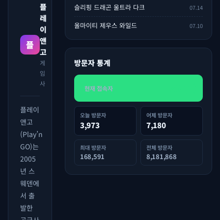
플
슬리핑 드래곤 울트라 다크
07.14
레
올마이티 제우스 와일드
07.10
이
앤
플
고
방문자 통계
게
임
사
39 (1)
현재 접속자
플레이
오늘 방문자
어제 방문자
앤고
3,973
7,180
(Play’n
GO)는
최대 방문자
전체 방문자
168,591
8,181,868
2005
년 스
웨덴에
서 출
발한