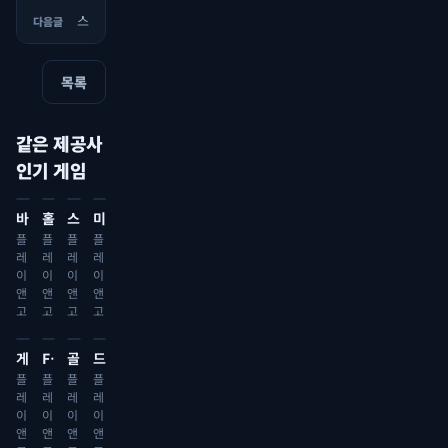
스트리트 매직
다음글
목록
같은 제공사
인기 게임
바이킹 룬크래프트 100
바
홀
홀리건 허슬러
스위트 연금술사 100
스
미스테리 조커 6000
미스
이
리
위
테리
플
플
플
플
킹
건
트
조커
레
레
레
레
룬
허
연
6000
이
이
이
이
앤
크
앤
슬
앤
금
앤
고
고
고
고
래
러
술
프
사
트
100
게
게임 오브 글레디에이터
Flying Pigs
Flying
골
골든 레전드
드
드래곤 쉽
100
임
Pigs
든
래
플
플
플
플
오
레
곤
레
레
레
레
브
전
쉽
이
이
이
이
앤
글
앤
앤
드
앤