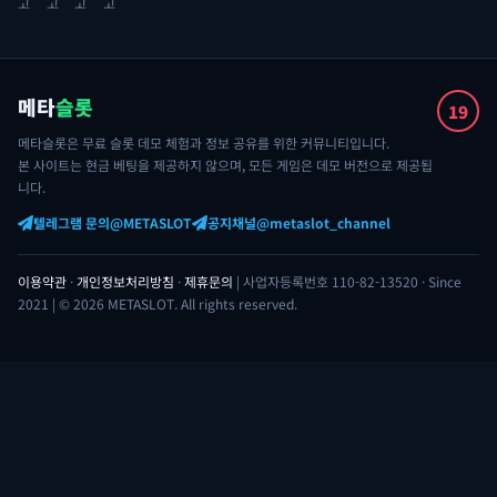
고
고
고
고
레
디
에
이
터
메타
슬롯
19
메타슬롯은 무료 슬롯 데모 체험과 정보 공유를 위한 커뮤니티입니다.
본 사이트는 현금 베팅을 제공하지 않으며, 모든 게임은 데모 버전으로 제공됩
니다.
텔레그램 문의
@METASLOT
공지채널
@metaslot_channel
이용약관
·
개인정보처리방침
·
제휴문의
|
사업자등록번호
110-82-13520
·
Since
2021
|
©
2026
METASLOT
.
All rights reserved.