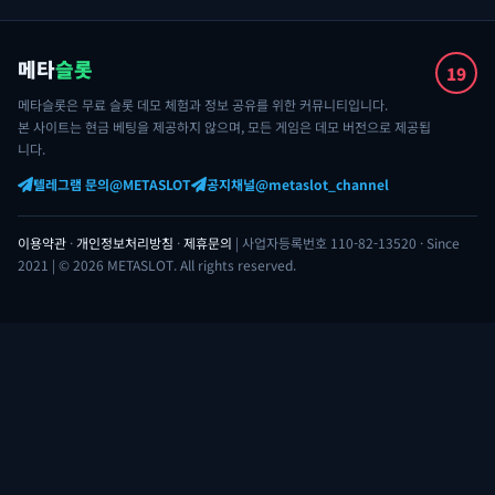
에
이
터
메타
슬롯
19
메타슬롯은 무료 슬롯 데모 체험과 정보 공유를 위한 커뮤니티입니다.
본 사이트는 현금 베팅을 제공하지 않으며, 모든 게임은 데모 버전으로 제공됩
니다.
텔레그램 문의
@METASLOT
공지채널
@metaslot_channel
이용약관
·
개인정보처리방침
·
제휴문의
|
사업자등록번호
110-82-13520
·
Since
2021
|
©
2026
METASLOT
.
All rights reserved.