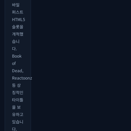
바일
퍼스트
HTML5
슬롯을
개척했
습니
다.
Book
of
Dead,
Reactoonz
등 상
징적인
타이틀
을 보
유하고
있습니
다.