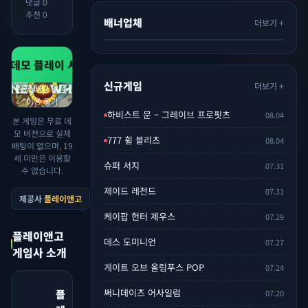
댓글 0
추천 0
배너업체
더보기 +
▶ 데모 플레이 시작
신규게임
더보기 +
모 · 실제 배팅 없음 · 19세 미만
이용 불가
하비스트 문 – 그레이브 프로핏츠
08.04
본 게임은 무료 데
모 버전으로 실제
777 휠 블리츠
08.04
배팅이 없으며, 19
세 미만은 이용할
슈퍼 서지
07.31
수 없습니다.
제이드 레전드
07.31
제공사
플레이앤고
케이팝 헌터 제우스
07.29
플레이앤고
데스 도미니언
07.27
게임사 소개
게이트 오브 올림푸스 POP
07.24
써니데이즈 어사일럼
플
07.20