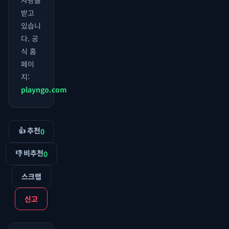
사랑을
받고
있습니
다. 공
식 홈
페이
지:
playngo.com
👍
추천
0
👎
비추천
0
스크랩
신고