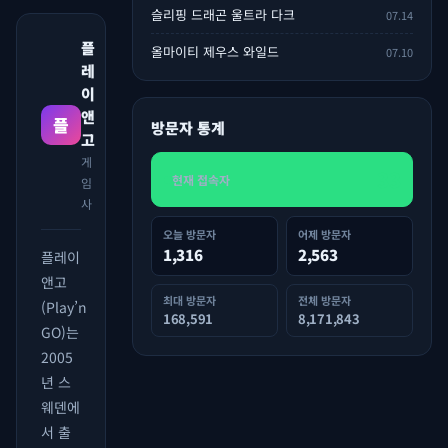
슬리핑 드래곤 울트라 다크
07.14
플
올마이티 제우스 와일드
07.10
레
이
앤
플
방문자 통계
고
게
33
현재 접속자
임
사
오늘 방문자
어제 방문자
1,316
2,563
플레이
앤고
최대 방문자
전체 방문자
(Play’n
168,591
8,171,843
GO)는
2005
년 스
웨덴에
서 출