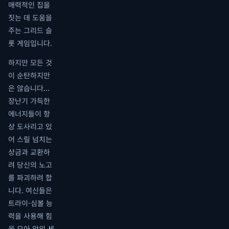
매력적인 집을
짓는 데 도움을
주는 그리드 슬
롯 게임입니다.
하지만 모든 것
이 순탄하지만
은 않습니다...
장난기 가득한
에너지들이 항
상 도사리고 있
어 스릴 넘치는
상금과 교환하
려 당신의 노고
를 파괴하려 합
니다. 여신들은
트라이-심볼 능
력을 사용해 힘
을 모아 악의 세