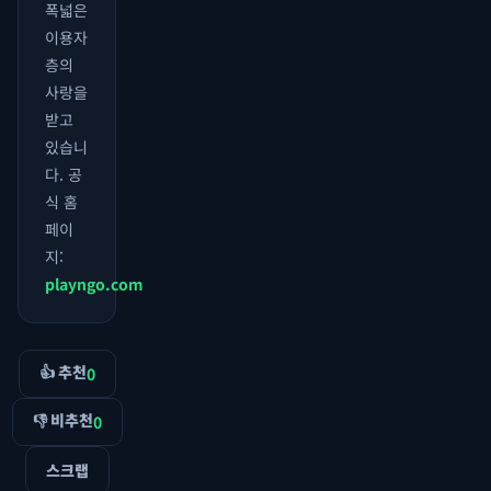
폭넓은
이용자
층의
사랑을
받고
있습니
다. 공
식 홈
페이
지:
playngo.com
👍
추천
0
👎
비추천
0
스크랩