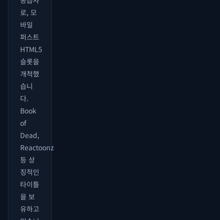
공급사
로, 모
바일
퍼스트
HTML5
슬롯을
개척했
습니
다.
Book
of
Dead,
Reactoonz
등 상
징적인
타이틀
을 보
유하고