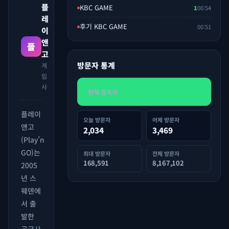
플
KBC GAME
1
00:54
레
후기 KВС GAME
00:51
이
앤
플
고
방문자 통계
게
임
사
15
현재 접속자
플레이
오늘 방문자
어제 방문자
앤고
2,034
3,469
(Play’n
GO)는
최대 방문자
전체 방문자
168,591
8,167,102
2005
년 스
웨덴에
서 출
발한