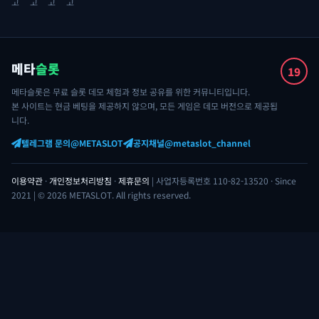
고
고
고
고
레
디
에
이
터
메타
슬롯
19
메타슬롯은 무료 슬롯 데모 체험과 정보 공유를 위한 커뮤니티입니다.
본 사이트는 현금 베팅을 제공하지 않으며, 모든 게임은 데모 버전으로 제공됩
니다.
텔레그램 문의
@METASLOT
공지채널
@metaslot_channel
이용약관
·
개인정보처리방침
·
제휴문의
|
사업자등록번호
110-82-13520
·
Since
2021
|
©
2026
METASLOT
.
All rights reserved.