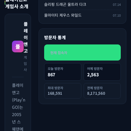
슬리핑 드래곤 울트라 다크
07.14
게임사 소개
올마이티 제우스 와일드
07.10
플
레
이
방문자 통계
앤
플
고
22
현재 접속자
게
임
오늘 방문자
어제 방문자
사
867
2,563
플레이
최대 방문자
전체 방문자
앤고
168,591
8,171,560
(Play’n
GO)는
2005
년 스
웨덴에