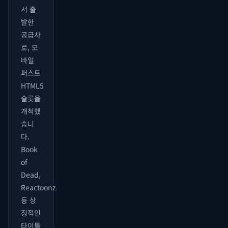
서 출
발한
공급사
로, 모
바일
퍼스트
HTML5
슬롯을
개척했
습니
다.
Book
of
Dead,
Reactoonz
등 상
징적인
타이틀