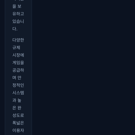
을 보
유하고
있습니
다.
다양한
규제
시장에
게임을
공급하
며 안
정적인
시스템
과 높
은 완
성도로
폭넓은
이용자