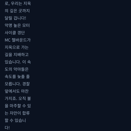
로, 우리는 지옥
의 깊은 곳까지
달릴 겁니다!
악명 높은 모터
사이클 갱단
MC 헬바운드가
지옥으로 가는
길을 지배하고
있습니다. 이 속
도의 악마들은
속도를 늦출 줄
모릅니다. 경찰
앞에서도 마찬
가지죠. 오직 불
을 마주할 수 있
는 자만이 합류
할 수 있습니
다!