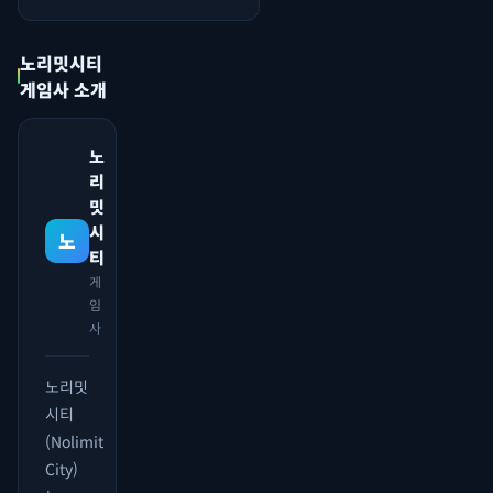
노리밋시티
게임사 소개
노
리
밋
시
노
티
게
임
사
노리밋
시티
(Nolimit
City)