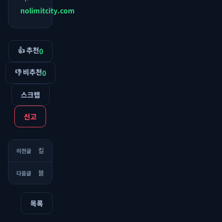
nolimitcity.com
👍
추천
0
👎
비추천
0
스크랩
신고
킬 엠 올
이전글
블러드 다이아몬드
다음글
목록