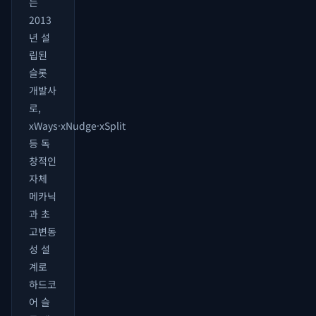
는
2013
년 설
립된
슬롯
개발사
로,
xWays·xNudge·xSplit
등 독
창적인
자체
메카닉
과 초
고변동
성 설
계로
하드코
어 슬