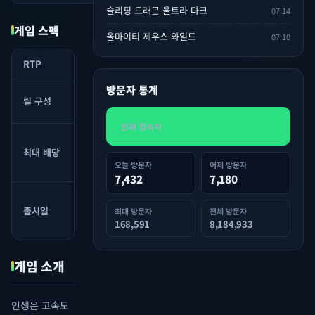
슬리핑 드래곤 울트라 다크
07.14
게임 스펙
올마이티 제우스 와일드
07.10
RTP
96.03%
방문자 통계
4-4-4-
릴 구성
4-4-4
42
현재 접속자
베팅액의
최대 배당
20,066
오늘 방문자
어제 방문자
배
7,432
7,180
2025년
출시일
4월 22
최대 방문자
전체 방문자
168,591
8,184,933
일
게임 소개
인생은 고속도