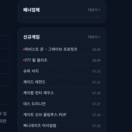
배너업체
더보기 +
신규게임
더보기 +
하비스트 문 – 그레이브 프로핏츠
08.04
777 휠 블리츠
08.04
슈퍼 서지
07.31
제이드 레전드
07.31
케이팝 헌터 제우스
07.29
데스 도미니언
07.27
겨 있
게이트 오브 올림푸스 POP
07.24
파괴만
써니데이즈 어사일럼
07.20