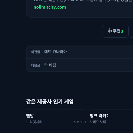
nolimitcity.com
👍
추천
0
데드 카나리아
이전글
락 바텀
다음글
같은 제공사 인기 게임
멘탈
멘탈
펑크 락커2
펑크 락커2
노리밋시티
노리밋시티
RTP 96.1