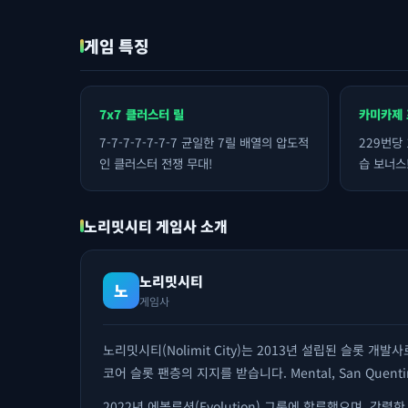
게임 특징
7x7 클러스터 릴
카미카제
7-7-7-7-7-7-7 균일한 7릴 배열의 압도적
229번당
인 클러스터 전쟁 무대!
습 보너스
노리밋시티 게임사 소개
노리밋시티
노
게임사
노리밋시티(Nolimit City)는 2013년 설립된 슬롯 개발
코어 슬롯 팬층의 지지를 받습니다. Mental, San Quentin,
2022년 에볼루션(Evolution) 그룹에 합류했으며, 