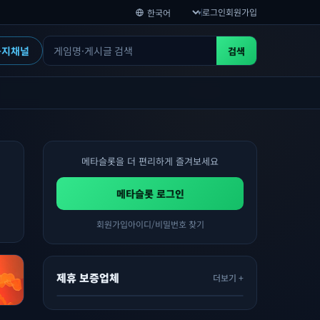
로그인
회원가입
공지채널
검색
메타슬롯을 더 편리하게 즐겨보세요
메타슬롯 로그인
회원가입
아이디/비밀번호 찾기
제휴 보증업체
더보기 +
보증금 5천만 예치