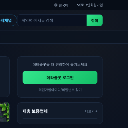
로그인
회원가입
공지채널
검색
메타슬롯을 더 편리하게 즐겨보세요
메타슬롯 로그인
회원가입
아이디/비밀번호 찾기
제휴 보증업체
더보기 +
보증금 5천만 예치