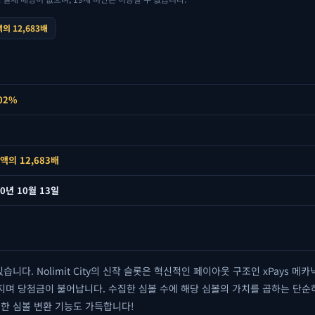
의 12,683배
.02%
액의 12,683배
20년 10월 13일
다. Nolimit City의 신작 슬롯은 혁신적인 페이아웃 구조인 xPays 메카
어지며 당첨금이 불어납니다. 수집한 심볼 수에 해당 심볼의 가치를 곱하는 단순
력한 심볼 변환 기능도 가득합니다!