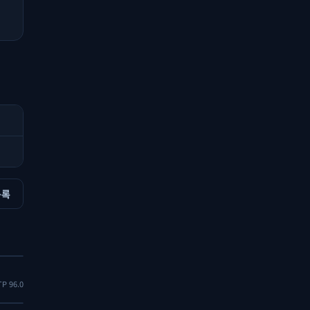
목록
TP 96.0