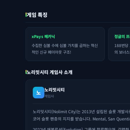
게임 특징
xPays 메카닉
정글의 
수집한 심볼 수에 심볼 가치를 곱하는 혁신
188번당
적인 신규 페이아웃 구조!
의 보너스
노리밋시티 게임사 소개
노리밋시티
노
게임사
노리밋시티(Nolimit City)는 2013년 설립된 슬롯 개발
코어 슬롯 팬층의 지지를 받습니다. Mental, San Quentin,
2022년 에볼루션(Evolution) 그룹에 합류했으며, 