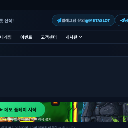
롯 신작!
텔레그램 문의
@METASLOT
니게임
이벤트
고객센터
게시판
▶ 데모 플레이 시작
 실제 배팅 없음 · 19세 미만 이용 불가
 실제 배팅이 없으며, 19세 미만은 이용할 수 없습니다.