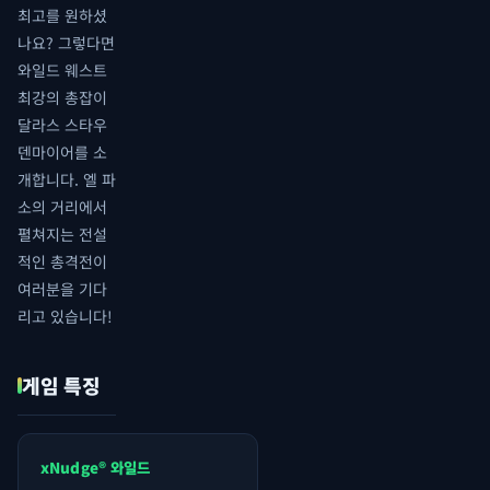
최고를 원하셨
나요? 그렇다면
와일드 웨스트
최강의 총잡이
달라스 스타우
덴마이어를 소
개합니다. 엘 파
소의 거리에서
펼쳐지는 전설
적인 총격전이
여러분을 기다
리고 있습니다!
게임 특징
xNudge® 와일드