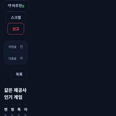
👎
비추천
0
스크랩
신고
인펙셔스 5 xWays
이전글
무사의 길 xNudge®
다음글
목록
같은 제공사
인기 게임
멘
멘탈
펑
펑크 락커2
폭
폭발 경고 2
아웃소싱: 슬래시 게임
아
탈
크
발
웃
노
노
노
노