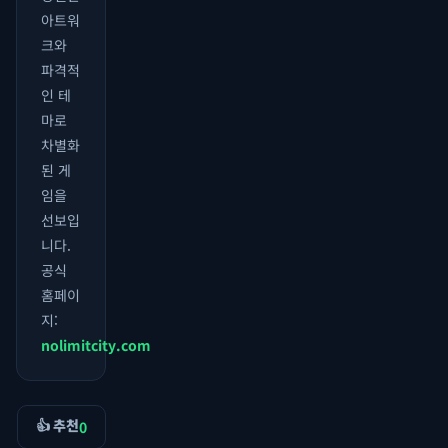
아트워
크와
파격적
인 테
마로
차별화
된 게
임을
선보입
니다.
공식
홈페이
지:
nolimitcity.com
👍
추천
0