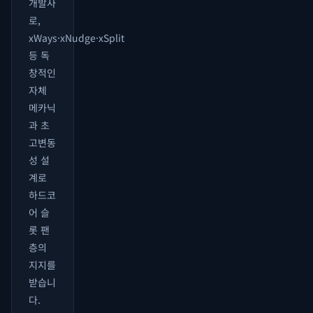
개발사
로,
xWays·xNudge·xSplit
등 독
창적인
자체
메카닉
과 초
고변동
성 설
계로
하드코
어 슬
롯 팬
층의
지지를
받습니
다.