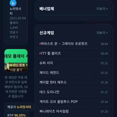
노
배너업체
더보기 +
노리밋시
티
2021.05.04
플레이
1,449
댓글 0
신규게임
더보기 +
추천 0
하비스트 문 – 그레이브 프로핏츠
08.04
777 휠 블리츠
08.04
▶ 데모 플레이 시작
슈퍼 서지
07.31
모 · 실제 배팅 없음 · 19세 미만
이용 불가
제이드 레전드
07.31
본 게임은 무료 데
모 버전으로 실제
케이팝 헌터 제우스
07.29
배팅이 없으며, 19
세 미만은 이용할
데스 도미니언
07.27
수 없습니다.
게이트 오브 올림푸스 POP
07.24
제공사
노리밋시티
써니데이즈 어사일럼
07.20
RTP
96.05
%