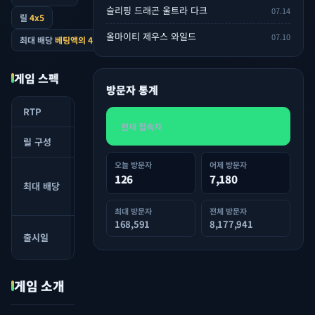
슬리핑 드래곤 울트라 다크
07.14
릴
4x5
올마이티 제우스 와일드
07.10
최대 배당
베팅액의 44,440배
게임 스펙
방문자 통계
RTP
96.05%
40
현재 접속자
릴 구성
4x5
오늘 방문자
어제 방문자
베팅액의
126
7,180
최대 배당
44,440
배
최대 방문자
전체 방문자
168,591
8,177,941
2021년
출시일
5월 4일
게임 소개