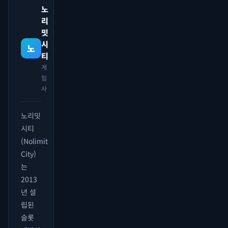
노
리
밋
시
노
티
게
임
사
노리밋
시티
(Nolimit
City)
는
2013
년 설
립된
슬롯