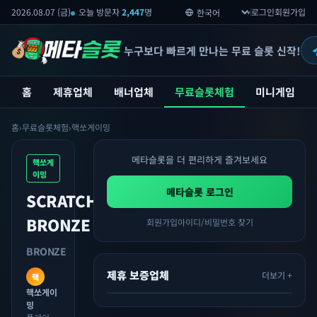
2026.08.07
(
금
)
오늘 방문자
2,447
명
로그인
회원가입
누구보다 빠르게 만나는 무료 슬롯 신작!
홈
제휴업체
배너업체
무료슬롯체험
미니게임
홈
›
무료슬롯체험
›
핵쏘게이밍
메타슬롯을 더 편리하게 즐겨보세요
핵쏘게
이밍
메타슬롯 로그인
SCRATCH
BRONZE
회원가입
아이디/비밀번호 찾기
SCRATCH
BRONZE
제휴 보증업체
더보기 +
핵
보증금 5천만 예치
핵쏘게이
밍