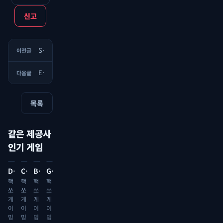
신고
SCRATCH SILVER
이전글
EXPRESS ZOO
다음글
목록
같은 제공사
인기 게임
DOUBLE SALARY FOR 1 YEAR
DOUBLE
CUT THE GRASS
CUT
BREAK THE ICE
BREAK
GOLD COINS
GOLD
SALARY
THE
THE
COINS
핵
핵
핵
핵
FOR 1
GRASS
ICE
쏘
쏘
쏘
쏘
YEAR
게
게
게
게
이
이
이
이
밍
밍
밍
밍