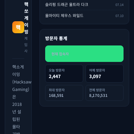
핵
슬리핑 드래곤 울트라 다크
07.14
쏘
올마이티 제우스 와일드
07.10
게
이
핵
밍
방문자 통계
게
임
사
17
현재 접속자
핵소게
오늘 방문자
어제 방문자
이밍
2,447
3,097
(Hacksaw
Gaming)
최대 방문자
전체 방문자
168,591
8,170,531
은
2018
년 설
립된
몰타