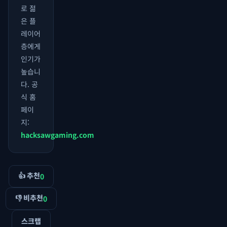
로 젊
은 플
레이어
층에게
인기가
높습니
다. 공
식 홈
페이
지:
hacksawgaming.com
👍
추천
0
👎
비추천
0
스크랩