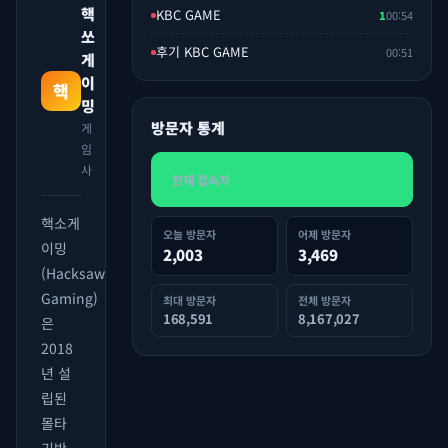
핵
KBC GAME
1
00:54
쏘
후기 KВС GAME
00:51
게
이
핵
밍
방문자 통계
게
임
사
13
현재 접속자
핵소게
오늘 방문자
어제 방문자
이밍
2,003
3,469
(Hacksaw
Gaming)
최대 방문자
전체 방문자
168,591
8,167,027
은
2018
년 설
립된
몰타