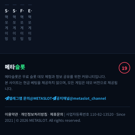
SHAVE THE BEAR
SHAVE
SCRATCH PLATINUM
SCRATCH
FROGS SCRATCH
FROGS
EXPRESS ZOO
EXPRESS
THE
PLATINUM
SCRATCH
ZOO
핵
핵
핵
핵
BEAR
쏘
쏘
쏘
쏘
게
게
게
게
이
이
이
이
밍
밍
밍
밍
메타
슬롯
19
메타슬롯은 무료 슬롯 데모 체험과 정보 공유를 위한 커뮤니티입니다.
본 사이트는 현금 베팅을 제공하지 않으며, 모든 게임은 데모 버전으로 제공됩
니다.
텔레그램 문의
@METASLOT
공지채널
@metaslot_channel
이용약관
·
개인정보처리방침
·
제휴문의
|
사업자등록번호
110-82-13520
·
Since
2021
|
©
2026
METASLOT
.
All rights reserved.