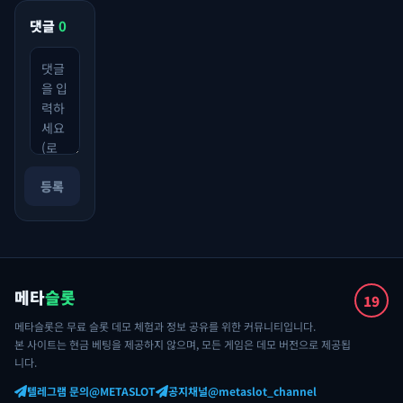
댓글
0
등록
메타
슬롯
19
메타슬롯은 무료 슬롯 데모 체험과 정보 공유를 위한 커뮤니티입니다.
본 사이트는 현금 베팅을 제공하지 않으며, 모든 게임은 데모 버전으로 제공됩
니다.
텔레그램 문의
@METASLOT
공지채널
@metaslot_channel