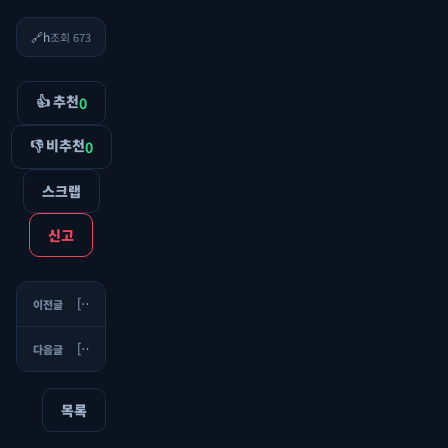
🔗
https://eggcslot.com/?aff=3823
조회 673
👍
추천
0
👎
비추천
0
스크랩
신고
[진행중] 에그슬롯 슬롯 YG TOP7 랭킹 토너먼트
이전글
[진행중] 에그슬롯
다음글
목록