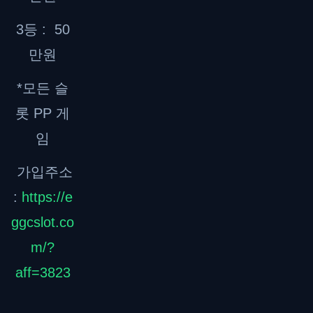
3등 : 50
만원
*모든 슬
롯 PP 게
임
가입주소
:
https://e
ggcslot.co
m/?
aff=3823