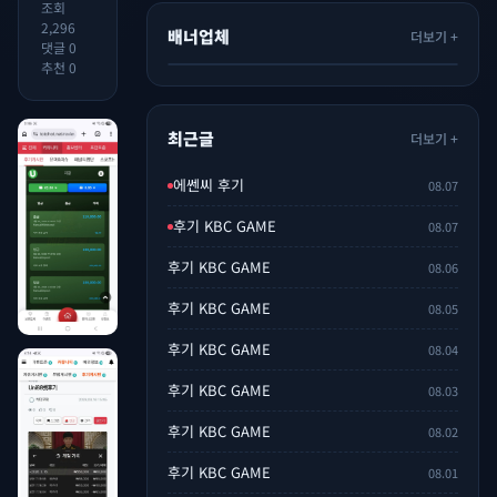
조회
2,296
배너업체
더보기 +
댓글 0
추천 0
최근글
더보기 +
에쎈씨 후기
08.07
후기 KВС GAME
08.07
후기 KВС GAME
08.06
후기 KВС GAME
08.05
후기 KВС GAME
08.04
후기 KВС GAME
08.03
후기 KВС GAME
08.02
후기 KВС GAME
08.01