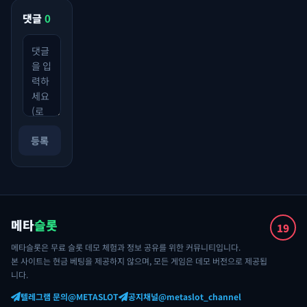
댓글
0
등록
메타
슬롯
19
메타슬롯은 무료 슬롯 데모 체험과 정보 공유를 위한 커뮤니티입니다.
본 사이트는 현금 베팅을 제공하지 않으며, 모든 게임은 데모 버전으로 제공됩
니다.
텔레그램 문의
@METASLOT
공지채널
@metaslot_channel