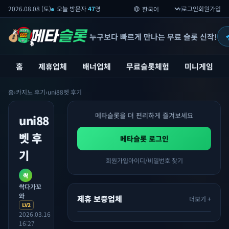
2026.08.08
(
토
)
오늘 방문자
47
명
로그인
회원가입
누구보다 빠르게 만나는 무료 슬롯 신작!
홈
제휴업체
배너업체
무료슬롯체험
미니게임
홈
›
카지노 후기
›
uni88벳 후기
메타슬롯을 더 편리하게 즐겨보세요
uni88
벳 후
메타슬롯 로그인
기
회원가입
아이디/비밀번호 찾기
싹
싹다가꼬
와
제휴 보증업체
더보기 +
보증금 5천만 예치
LV
2
2026.03.16
16:27