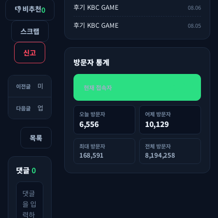
후기 KВС GAME
08.06
👎
비추천
0
후기 KВС GAME
08.05
스크랩
신고
방문자 통계
52 (1)
미x 후기
이전글
현재 접속자
업카지노 리뷰
다음글
오늘 방문자
어제 방문자
6,556
10,129
목록
최대 방문자
전체 방문자
168,591
8,194,258
댓글
0