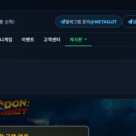
롯 신작!
텔레그램 문의
@METASLOT
니게임
이벤트
고객센터
게시판