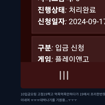
10입금오링 고점19찍고 먹죽먹죽만하다가 19에서 프리한
이네여 ㅠㅠㅠ대박나기를 기원용...ㅜㅜㅜ