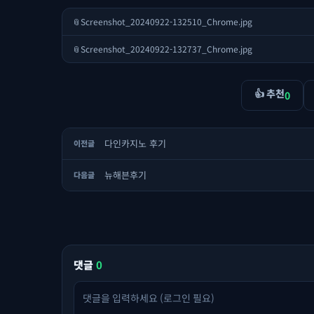
📎
Screenshot_20240922-132510_Chrome.jpg
📎
Screenshot_20240922-132737_Chrome.jpg
👍
추천
0
다인카지노 후기
이전글
뉴해븐후기
다음글
댓글
0