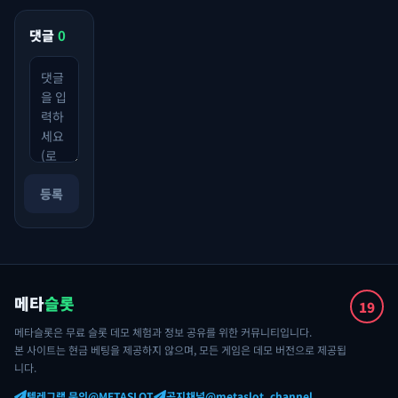
댓글
0
등록
메타
슬롯
19
메타슬롯은 무료 슬롯 데모 체험과 정보 공유를 위한 커뮤니티입니다.
본 사이트는 현금 베팅을 제공하지 않으며, 모든 게임은 데모 버전으로 제공됩
니다.
텔레그램 문의
@METASLOT
공지채널
@metaslot_channel