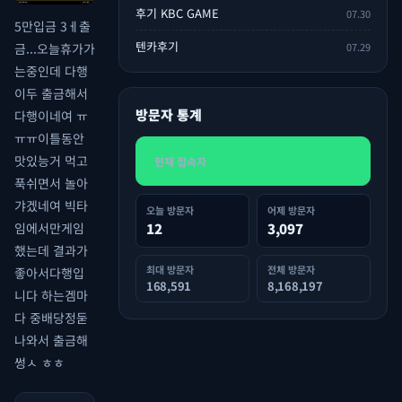
후기 KВС GAME
07.30
5만입금 3ㅔ출
텐카후기
07.29
금...오늘휴가가
는중인데 다행
이두 출금해서
방문자 통계
다행이네여 ㅠ
ㅠㅠ이틀동안
5
맛있능거 먹고
현재 접속자
푹쉬면서 놀아
갸겠네여 빅타
오늘 방문자
어제 방문자
임에서만게임
12
3,097
했는데 결과가
최대 방문자
전체 방문자
좋아서다행입
168,591
8,168,197
니다 하는겜마
다 중배당정둗
나와서 출금해
썽ㅅ ㅎㅎ