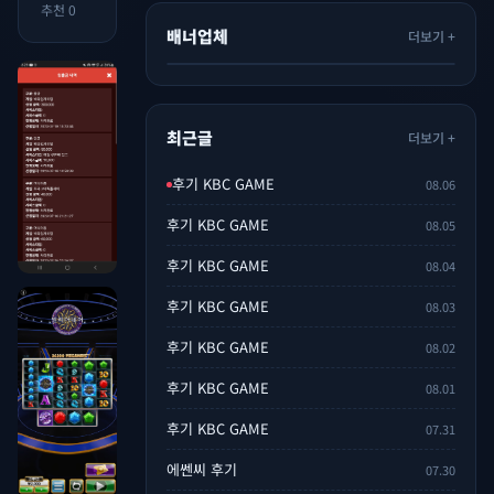
추천 0
배너업체
더보기 +
최근글
더보기 +
후기 KВС GAME
08.06
후기 KВС GAME
08.05
후기 KВС GAME
08.04
후기 KВС GAME
08.03
후기 KВС GAME
08.02
후기 KВС GAME
08.01
후기 KВС GAME
07.31
에쎈씨 후기
07.30