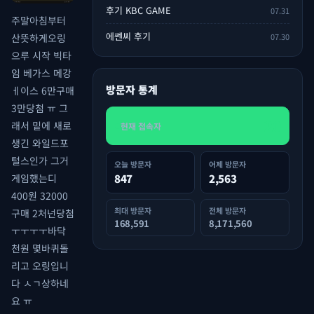
후기 KВС GAME
07.31
주말아침부터
에쎈씨 후기
07.30
산뜻하게오링
으루 시작 빅타
임 베가스 메강
방문자 통계
ㅔ이스 6만구매
3만당첨 ㅠ 그
20
래서 밑에 새로
현재 접속자
생긴 와일드포
털스인가 그거
오늘 방문자
어제 방문자
게임했는디
847
2,563
400원 32000
최대 방문자
전체 방문자
구매 2처넌당첨
168,591
8,171,560
ㅜㅜㅜㅜ바닥
천원 몇바퀴돌
리고 오링입니
다 ㅅㄱ상하네
요 ㅠ