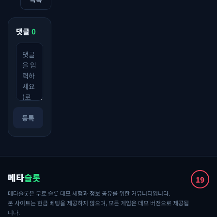
댓글
0
등록
메타
슬롯
19
메타슬롯은 무료 슬롯 데모 체험과 정보 공유를 위한 커뮤니티입니다.
본 사이트는 현금 베팅을 제공하지 않으며, 모든 게임은 데모 버전으로 제공됩
니다.